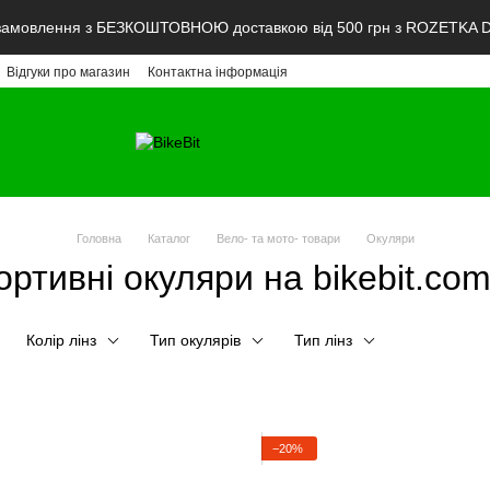
мовлення з БЕЗКОШТОВНОЮ доставкою від 500 грн з ROZETKA De
Відгуки про магазин
Контактна інформація
Головна
Каталог
Вело- та мото- товари
Окуляри
ортивні окуляри на bikebit.com
Колір лінз
Тип окулярів
Тип лінз
−20%