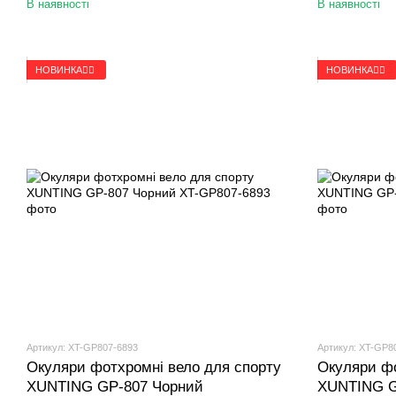
В наявності
В наявності
НОВИНКА🚴‍♂️
НОВИНКА🚴‍♂️
Артикул: XT-GP807-6893
Артикул: XT-GP8
Окуляри фотхромні вело для спорту
Окуляри фо
XUNTING GP-807 Чорний
XUNTING G