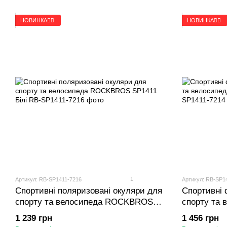
НОВИНКА🚴‍♂️
НОВИНКА🚴‍♂️
1
Артикул: RB-SP1411-7216
Артикул: RB-SP1
Спортивні поляризовані окуляри для
Спортивні 
спорту та велосипеда ROCKBROS
спорту та
SP1411 Білі
SP1411 Біл
1 239 грн
1 456 грн