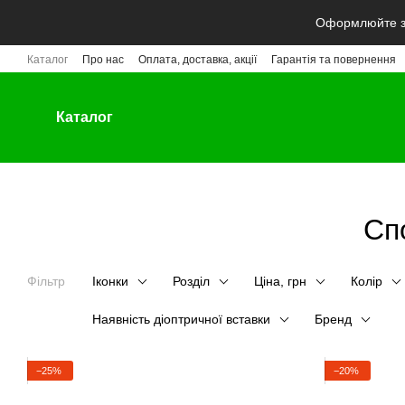
Перейти до основного контенту
Оформлюйте за
Каталог
Про нас
Оплата, доставка, акції
Гарантія та повернення
Каталог
Сп
Фільтр
Іконки
Розділ
Ціна, грн
Колір
Наявність діоптричної вставки
Бренд
−25%
−20%