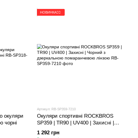
НОВИНКА🚴‍♂️
Артикул: RB-SP359-7210
о окуляри
Окуляри спортивні ROCKBROS
 чорні
SP359 | TR90 | UV400 | Захисні |
Чорний з дзеркальною помаранчевою
1 292 грн
лінзою