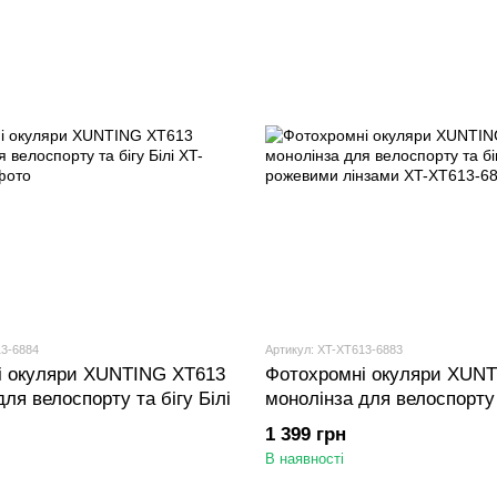
13-6884
Артикул: XT-XT613-6883
і окуляри XUNTING XT613
Фотохромні окуляри XUN
ля велоспорту та бігу Білі
монолінза для велоспорту 
Чорні з рожевими лінзами
1 399 грн
В наявності