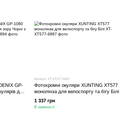
Артикул: XT-XT577-6887
OENIX GP-
Фотохромні окуляри XUNTING XT577
кулярів для
монолінза для велоспорту та бігу Білі
зою
1 337 грн
В наявності