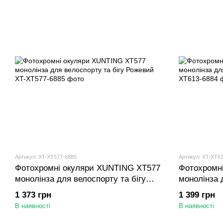
Артикул: XT-XT577-6885
Артикул: XT-XT6
Фотохромні окуляри XUNTING XT577
Фотохромн
монолінза для велоспорту та бігу
монолінза д
Рожевий
1 373 грн
1 399 грн
В наявності
В наявності