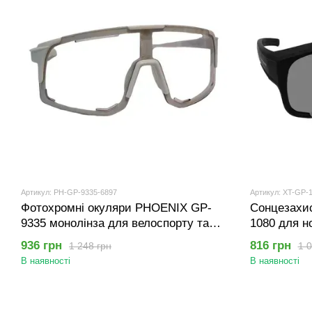
Артикул: PH-GP-9335-6897
Артикул: XT-GP-
Фотохромні окуляри PHOENIX GP-
Сонцезахи
9335 монолінза для велоспорту та
1080 для н
бігу Білі
зору Чорні 
936 грн
816 грн
1 248 грн
1 0
В наявності
В наявності