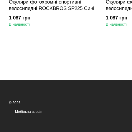
Окуляри фотохромні спортивні
Окуляри фо
велосипедні ROCKBROS SP225 Сині
велосипед
1 087 грн
1 087 грн
В наявності
В наявності
© 2026
Мобільна версія