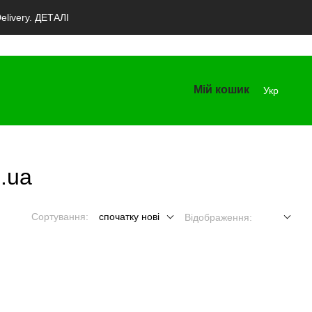
livery. ДЕТАЛІ
Мій кошик
Укр
.ua
Сортування:
спочатку нові
Відображення: