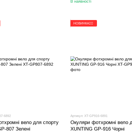
В наявності
НОВИНКА🚴‍♂️
07-6892
Артикул: XT-GP916-6891
тхромні вело для спорту
Окуляри фотхромні вело 
P-807 Зелені
XUNTING GP-916 Чорні