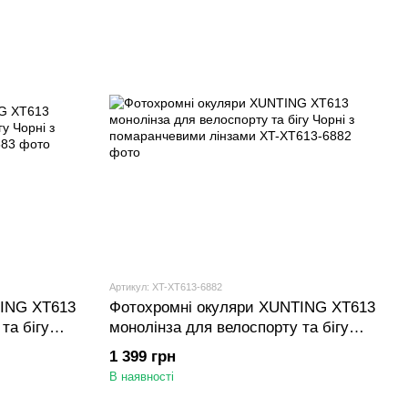
Артикул: XT-XT613-6882
TING XT613
Фотохромні окуляри XUNTING XT613
та бігу
монолінза для велоспорту та бігу
Чорні з помаранчевими лінзами
1 399 грн
В наявності