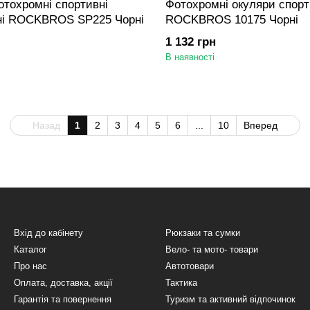
тохромні спортивні
Фотохромні окуляри спорт
ні ROCKBROS SP225 Чорні
ROCKBROS 10175 Чорні
1 132 грн
В наявності
Назад
1
2
3
4
5
6
...
10
Вперед
Клієнтам
Каталог
Вхід до кабінету
Рюкзаки та сумки
Каталог
Вело- та мото- товари
Про нас
Автотовари
Оплата, доставка, акції
Тактика
Гарантія та повернення
Туризм та активний відпочинок