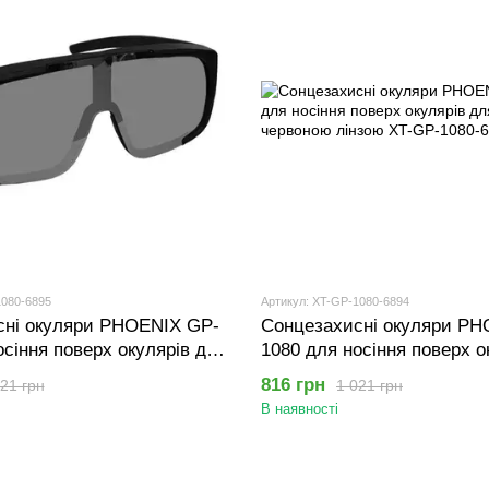
1080-6895
Артикул: XT-GP-1080-6894
сні окуляри PHOENIX GP-
Сонцезахисні окуляри PH
осіння поверх окулярів для
1080 для носіння поверх о
з сірою лінзою
зору Чорні з червоною лін
816 грн
21 грн
1 021 грн
В наявності