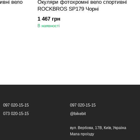
ивні вело
Окуляри фотохромні вело спортивні
ROCKBROS SP179 Чорні
1 467 грн
В наявності
Контактна інформація
097 020-15-15
097 020-15-15
073 020-15-15
@bikebit
вул. Вербова, 17В, Київ, Україна
Мапа проїзду