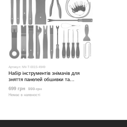
Артикул: NN-T-001S-4949
Набір інструментів знімачів для
зняття панелей обшивки та
елементів салону автомобіля NN T-
699 грн
999 грн
001S Чорний з червоним
Немає в наявності