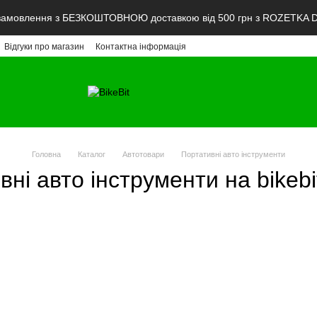
мовлення з БЕЗКОШТОВНОЮ доставкою від 500 грн з ROZETKA De
Відгуки про магазин
Контактна інформація
Головна
Каталог
Автотовари
Портативні авто інструменти
вні авто інструменти на bikebi