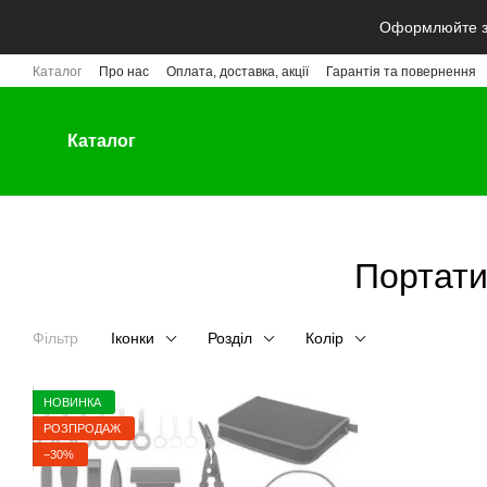
Перейти до основного контенту
Оформлюйте за
Каталог
Про нас
Оплата, доставка, акції
Гарантія та повернення
Каталог
Портати
Фільтр
Іконки
Розділ
Колір
НОВИНКА
РОЗПРОДАЖ
−30%