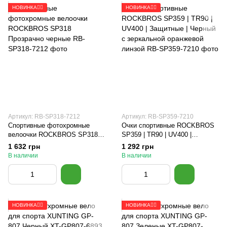
НОВИНКА🚴‍♂️
НОВИНКА🚴‍♂️
Артикул: RB-SP318-7212
Артикул: RB-SP359-7210
Спортивные фотохромные
Очки спортивные ROCKBROS
велоочки ROCKBROS SP318
SP359 | TR90 | UV400 |
Прозрачно черные
Защитные | Черный с
1 632 грн
1 292 грн
зеркальной оранжевой линзой
В наличии
В наличии
НОВИНКА🚴‍♂️
НОВИНКА🚴‍♂️