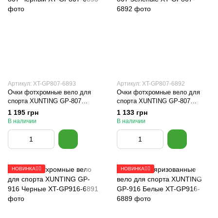
Артикул: XT-GP807-6893
Артикул: XT-GP807-6892
Очки фотхромные вело для
Очки фотхромные вело для
спорта XUNTING GP-807
спорта XUNTING GP-807
Черный
Зеленые
1 195 грн
1 133 грн
В наличии
В наличии
НОВИНКА🚴‍♂️
НОВИНКА🚴‍♂️