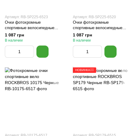
Артикул: RB-SP225-6523
Артикул: RB-SP225-6520
Очки фотохромные
Очки фотохромные
спортивные велосипедные
спортивные велосипедные
ROCKBROS SP225 Синие
ROCKBROS SP225 Черные
1 087 грн
1 087 грн
В наличии
В наличии
НОВИНКА🚴‍♂️
Артикул: RB-10175-6517
Артикул: RB-SP179-6515