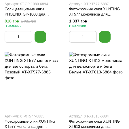
Артикул: XT-GP-1080-6894
Артикул: XT-XT577-6887
Солнцезащитные очки
Фотохромные очки XUNTING
PHOENIX GP-1080 для
XT577 монолинза для
ношения поверх очков для
велоспорта и бега Белые
816 грн
1 337 грн
1 021 грн
зрения Черные с красной
В наличии
В наличии
линзой
Артикул: XT-XT577-6885
Артикул: XT-XT613-6884
Фотохромные очки XUNTING
Фотохромные очки XUNTING
XT577 монолинза для
XT613 монолинза для