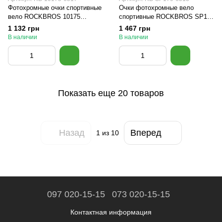
Фотохромные очки спортивные
Очки фотохромные вело
вело ROCKBROS 10175
спортивные ROCKBROS SP179
Черные
Черные
1 132 грн
1 467 грн
В наличии
В наличии
Показать еще 20 товаров
Назад
Вперед
1
из 10
097 020-15-15
073 020-15-15
Контактная информация