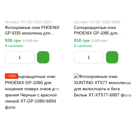
Артикул: PH-GP-9335-6897
Артикул: XT-GP-1080-6895
Фотохромные очки PHOENIX
Солнцезащитные очки
GP-9335 монолинза для
PHOENIX GP-1080 для
велоспорта и бега Белые
ношения поверх очков для
936 грн
816 грн
1 248 грн
1 021 грн
зрения Черные с серой линзой
В наличии
В наличии
−20%