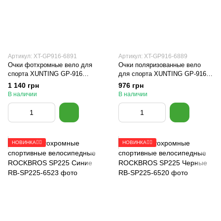
Артикул: XT-GP916-6891
Артикул: XT-GP916-6889
Очки фотхромные вело для
Очки поляризованные вело
спорта XUNTING GP-916
для спорта XUNTING GP-916
Черные
Белые
1 140 грн
976 грн
В наличии
В наличии
НОВИНКА🚴‍♂️
НОВИНКА🚴‍♂️