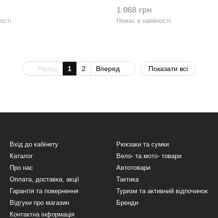
 D207 Чорна
ROCKBROS D1678 Чорна
1 968 грн
ості
Немає в наявності
Назад
1
2
Вперед
Показати всі
Клієнтам
Каталог
Вхід до кабінету
Рюкзаки та сумки
Каталог
Вело- та мото- товари
Про нас
Автотовари
Оплата, доставка, акції
Тактика
Гарантія та повернення
Туризм та активний відпочинок
Відгуки про магазин
Бренди
Контактна інформація