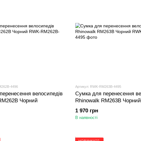
M262B-4496
Артикул: RWK-RM263B-4495
перенесення велосипедів
Сумка для перенесення в
 RM262B Чорний
Rhinowalk RM263B Чорний
1 970 грн
В наявності
НОВИНКА🚴‍♂️