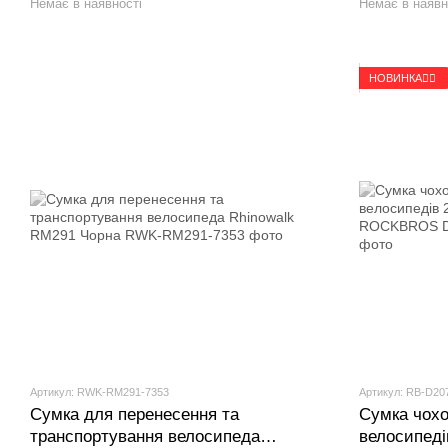
Немає в наявності
Немає в наявн
НОВИНКА🚴‍♂️
Артикул: RWK-RM291-7353
Артикул: RB-D20
Сумка для перенесення та
Сумка чохо
транспортування велосипеда
велосипедів 26