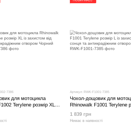
002-7386
Артикул: RWK-F1001-7385
овик для мотоцикла
Чохол-дощовик для мотоц
1002 Terylene розмір XL із
Rhinowalk F1001 Terylene р
ід сонця та антикрадіжним
захистом від сонця та ан
1 839 грн
орний
отвором Чорний
ості
Немає в наявності