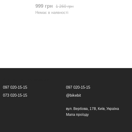
Зелений
999 грн
1 260 грн
Немає в наявності
Контактна інформація
097 020-15-15
097 020-15-15
073 020-15-15
@bikebit
вул. Вербова, 17В, Київ, Україна
Мапа проїзду