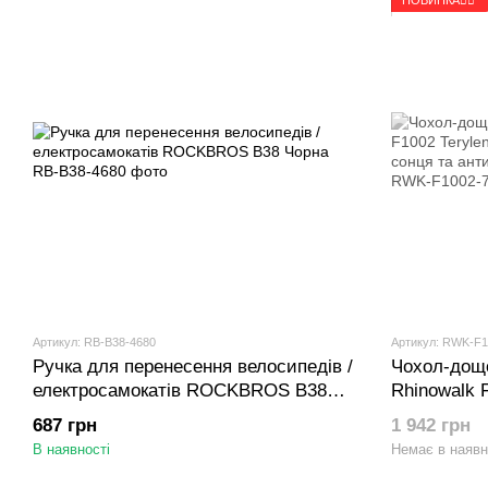
Артикул: RB-B38-4680
Артикул: RWK-F1
Ручка для перенесення велосипедів /
Чохол-дощ
електросамокатів ROCKBROS B38
Rhinowalk F
Чорна
захистом в
687 грн
1 942 грн
отвором Ч
В наявності
Немає в наявн