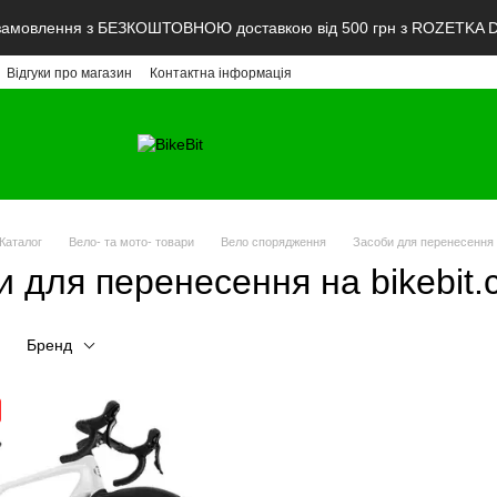
мовлення з БЕЗКОШТОВНОЮ доставкою від 500 грн з ROZETKA De
Відгуки про магазин
Контактна інформація
Каталог
Вело- та мото- товари
Вело спорядження
Засоби для перенесення 
и для перенесення на bikebit.
Бренд