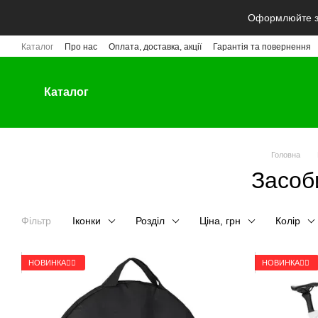
Перейти до основного контенту
Оформлюйте за
Каталог
Про нас
Оплата, доставка, акції
Гарантія та повернення
Каталог
Головна
Засоб
Фільтр
Іконки
Розділ
Ціна, грн
Колір
НОВИНКА🚴‍♂️
НОВИНКА🚴‍♂️