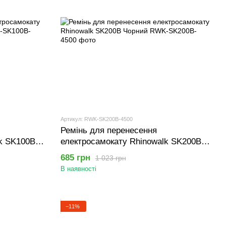
Артикул: RWK-SK200B-4500
Ремінь для перенесення
lk SK100B
електросамокату Rhinowalk SK200B
Чорний
685 грн
1 023 грн
В наявності
−11%