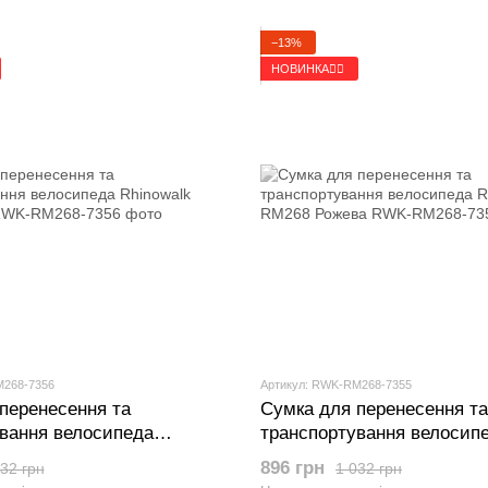
−13%
НОВИНКА🚴‍♂️
M268-7356
Артикул: RWK-RM268-7355
перенесення та
Сумка для перенесення та
вання велосипеда
транспортування велосип
RM268 Хакі
Rhinowalk RM268 Рожева
896 грн
32 грн
1 032 грн