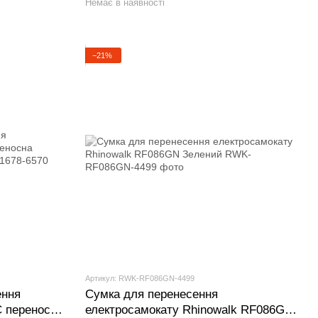
Немає в наявності
−21%
Артикул: RWK-RF086GN-4499
ення
Сумка для перенесення
на
електросамокату Rhinowalk RF086GN