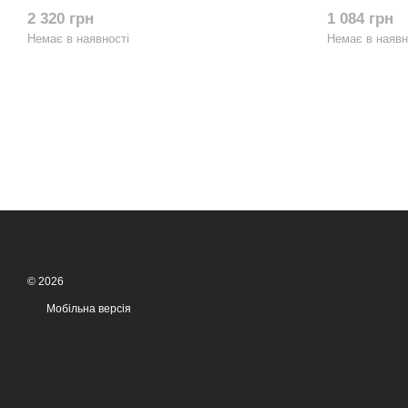
Rhinowalk RM291 Чорна
ROCKBROS
2 320 грн
1 084 грн
Немає в наявності
Немає в наявн
© 2026
Мобільна версія