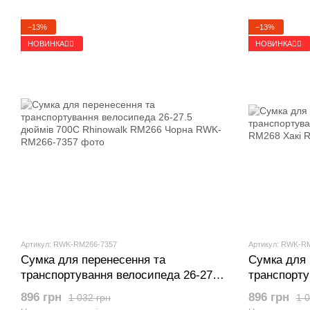
−13%
−13%
НОВИНКА🚴‍♂️
НОВИНКА🚴‍♂️
Артикул: RWK-RM266-7357
Артикул: RWK-R
Сумка для перенесення та
Сумка для 
транспортування велосипеда 26-27.5
транспорту
дюймів 700C Rhinowalk RM266 Чорна
Rhinowalk 
896 грн
896 грн
1 032 грн
1 0