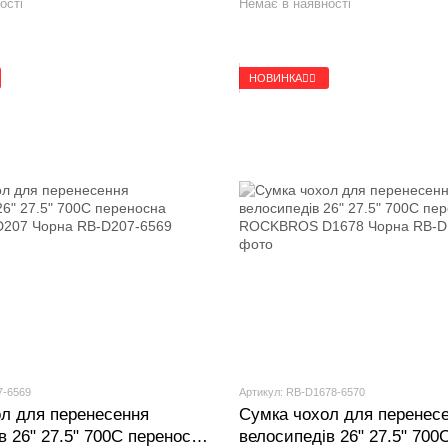
ості
Немає в наявності
НОВИНКА🚴‍♂️
7-6569
Артикул: RB-D1678-6570
л для перенесення
Сумка чохол для перенес
" 27.5" 700C переносна
велосипедів 26" 27.5" 700C перенос