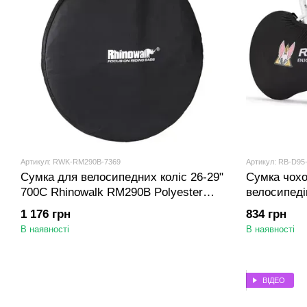
Артикул: RWK-RM290B-7369
Артикул: RB-D95
Сумка для велосипедних коліс 26-29"
Сумка чохо
700C Rhinowalk RM290B Polyester
велосипеді
Oxford cloth 80 см Чорна
D95 Чорна
1 176 грн
834 грн
В наявності
В наявності
ВІДЕО