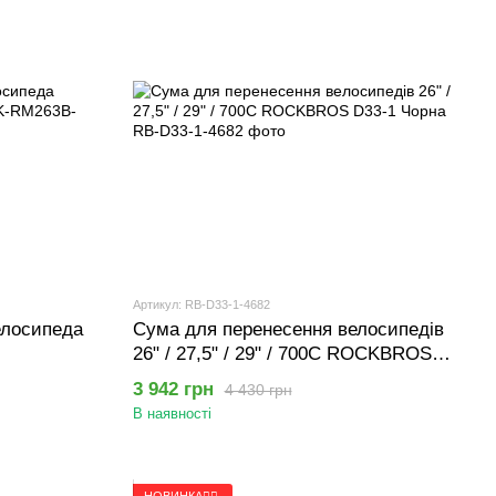
Артикул: RB-D33-1-4682
елосипеда
Сума для перенесення велосипедів
26" / 27,5" / 29" / 700C ROCKBROS
D33-1 Чорна
3 942 грн
4 430 грн
В наявності
НОВИНКА🚴‍♂️