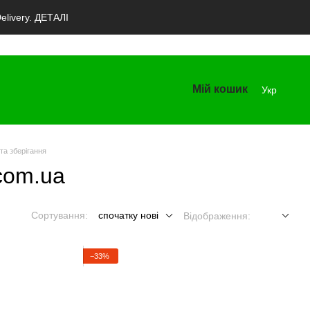
livery. ДЕТАЛІ
Мій кошик
Укр
та зберігання
com.ua
Сортування:
спочатку нові
Відображення:
−33%