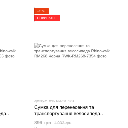
−13%
НОВИНКА🚴‍♂️
Артикул: RWK-RM268-7354
Сумка для перенесення та
еда
транспортування велосипеда
Rhinowalk RM268 Чорна
896 грн
1 032 грн