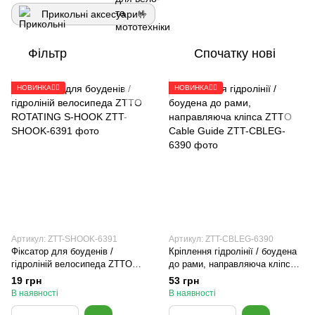
Прикольні аксесуари🤟
Фільтр
Спочатку нові
НОВИНКА🚴‍♂️
НОВИНКА🚴‍♂️
Артикул: ZTT-SHOOK-6391
Артикул: ZTT-CBLEG-6390
Фіксатор для боуденів /
Кріплення гідролінії / боудена
гідроліній велосипеда ZTTO
до рами, направляюча кліпса
ROTATING S-HOOK
ZTTO Cable Guide
19 грн
53 грн
В наявності
В наявності