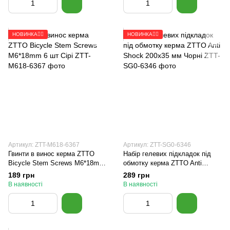
НОВИНКА🚴‍♂️
НОВИНКА🚴‍♂️
Артикул: ZTT-M618-6367
Артикул: ZTT-SG0-6346
Гвинти в винос керма ZTTO
Набір гелевих підкладок під
Bicycle Stem Screws M6*18mm
обмотку керма ZTTO Anti
6 шт Сірі
Shock 200x35 мм Чорні
189 грн
289 грн
В наявності
В наявності