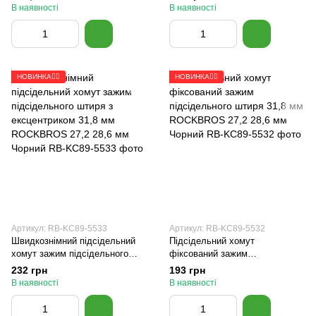
В наявності
В наявності
НОВИНКА🚴‍♂️
НОВИНКА🚴‍♂️
Артикул: RB-KC89-5533
Артикул: RB-KC89-5532
Швидкознімний підсідельний
Підсідельний хомут
хомут зажим підсідельного
фіксований зажим
штиря з ексцентриком 31,8 мм
підсідельного штиря 31,8 мм
232 грн
193 грн
ROCKBROS 27,2 28,6 мм
ROCKBROS 27,2 28,6 мм
В наявності
В наявності
Чорний
Чорний