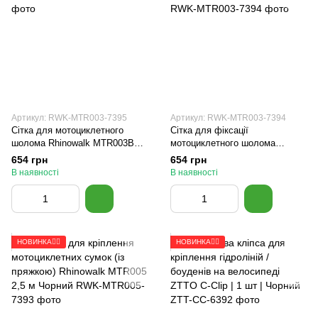
Артикул: RWK-MTR003-7395
Артикул: RWK-MTR003-7394
Сітка для мотоциклетного
Сітка для фіксації
шолома Rhinowalk MTR003B
мотоциклетного шолома
Чорна
Rhinowalk MTR003A Чорна
654 грн
654 грн
В наявності
В наявності
НОВИНКА🚴‍♂️
НОВИНКА🚴‍♂️