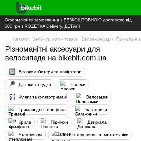
Оформлюйте замовлення з БЕЗКОШТОВНОЮ доставкою від
500 грн з ROZETKA Delivery. ДЕТАЛІ
Каталог
Вело- та мото- товари
Велоаксесуари
Прикольні 
Різноманітні аксесуари для
велосипеда на bikebit.com.ua
Велокомп'ютери та навігатори
Дзвінки та гудки
Насоси
Фляги та фляготримачі
Велозамки
Тримачі для телефона
Багажники
Крила
Підніжки
Дзеркала
Утеплювачі
Захист для вело- та мототехніки