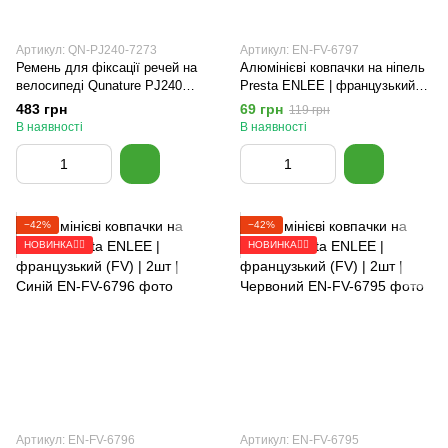
Артикул: QN-PJ240-7273
Артикул: EN-FV-6797
Ремень для фіксації речей на
Алюмінієві ковпачки на ніпель
велосипеді Qunature PJ240
Presta ENLEE | французький
Чорний
(FV) | 2шт | Золотий
483 грн
69 грн
119 грн
В наявності
В наявності
−42%
−42%
НОВИНКА🚴‍♂️
НОВИНКА🚴‍♂️
Артикул: EN-FV-6796
Артикул: EN-FV-6795