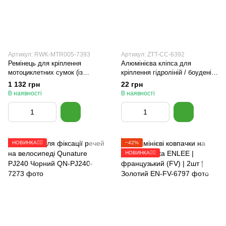
Артикул: RWK-MTR005-7393
Артикул: ZTT-CC-6392
Ремінець для кріплення
Алюмінієва кліпса для
мотоциклетних сумок (із
кріплення гідроліній / боуденів
пряжкою) Rhinowalk MTR005
на велосипеді ZTTO C-Clip | 1
1 132 грн
22 грн
2,5 м Чорний
шт | Чорний
В наявності
В наявності
НОВИНКА🚴‍♂️
−42%
НОВИНКА🚴‍♂️