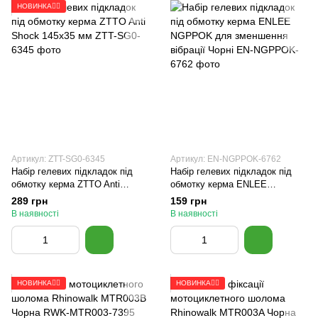
НОВИНКА🚴‍♂️
Артикул: ZTT-SG0-6345
Артикул: EN-NGPPOK-6762
Набір гелевих підкладок під
Набір гелевих підкладок під
обмотку керма ZTTO Anti
обмотку керма ENLEE
Shock 145x35 мм
NGPPOK для зменшення
289 грн
159 грн
вібрації Чорні
В наявності
В наявності
НОВИНКА🚴‍♂️
НОВИНКА🚴‍♂️