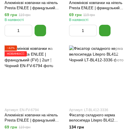
Алюмінієві ковпачки на ніпель
Алюмінієві ковпачки на ніпель
Presta ENLEE | французький
Presta ENLEE | французький
(FV) | 2шт | Синій
(FV) | 2шт | Червоний
69 грн
69 грн
119 грн
119 грн
В наявності
В наявності
−42%
НОВИНКА🚴‍♂️
Артикул: EN-FV-6794
Артикул: LT-BL412-3336
Алюмінієві ковпачки на ніпель
Фіксатор складного керма
Presta ENLEE | французький
велосипеда Litepro BL412
(FV) | 2шт | Чорний
Чорний
69 грн
134 грн
119 грн