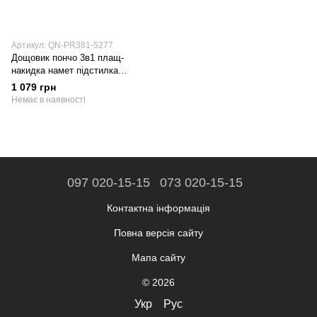
Артикул: QN-PR381-5277
Дощовик пончо 3в1 плащ-
накидка намет підстилка
кемпінговий туристичний
1 079 грн
Qunature PR381 Зелений
Немає в наявності
097 020-15-15
073 020-15-15
Контактна інформація
Повна версія сайту
Мапа сайту
© 2026
Укр
Рус