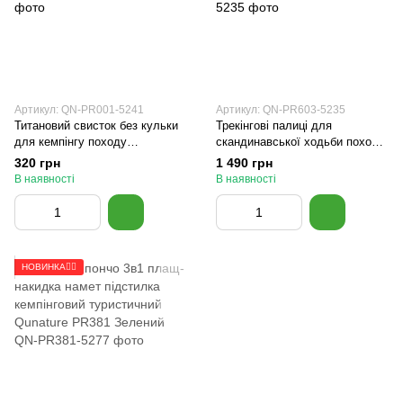
Артикул: QN-PR001-5241
Артикул: QN-PR603-5235
Титановий свисток без кульки
Трекінгові палиці для
для кемпінгу походу
скандинавської ходьби походу
подорожей спортивний 120 дБ
в гори спортивної прогулянки
320 грн
1 490 грн
Qunature PR001 Титановий
хайкінгу Qunatue PR603 Чорні
В наявності
В наявності
НОВИНКА🚴‍♂️