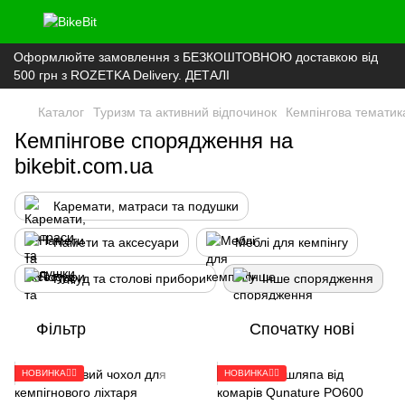
Оформлюйте замовлення з БЕЗКОШТОВНОЮ доставкою від
500 грн з ROZETKA Delivery. ДЕТАЛІ
Каталог
Туризм та активний відпочинок
Кемпінгова тематик
Кемпінгове спорядження на
bikebit.com.ua
Каремати, матраси та подушки
Намети та аксесуари
Меблі для кемпінгу
Посуд та столові прибори
Інше спорядження
Фільтр
Спочатку нові
НОВИНКА🚴‍♂️
НОВИНКА🚴‍♂️