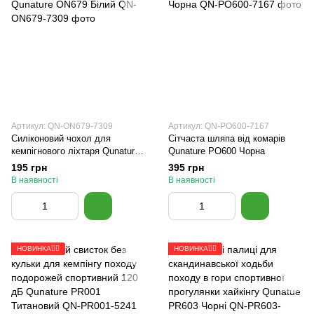
Артикул: QN-ON679-7309
Артикул: QN-PO600-7167
Силіконовий чохол для
Сітчаста шляпа від комарів
кемпігнового ліхтаря Qunature
Qunature PO600 Чорна
ON679 Білий
195 грн
395 грн
В наявності
В наявності
НОВИНКА🚴‍♂️
НОВИНКА🚴‍♂️