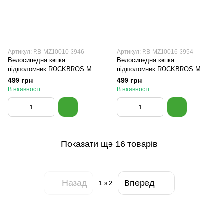
Артикул: RB-MZ10010-3946
Артикул: RB-MZ10016-3954
Велосипедна кепка
Велосипедна кепка
підшоломник ROCKBROS MZ
підшоломник ROCKBROS MZ
53-62 см Стиль 10
53-62 см Стиль 8
499 грн
499 грн
В наявності
В наявності
Показати ще 16 товарів
Назад
Вперед
1
з 2