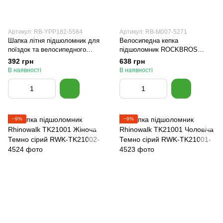
Артикул: RB-YPP182-5584
Артикул: RB-M007-5271
Шапка літня підшоломник для
Велосипедна кепка
поїздок та велосипедного
підшоломник ROCKBROS
шолома універсальна
M007 53-62 см Чорна
392 грн
638 грн
ROCKBROS YPP182 Чорний
В наявності
В наявності
−9%
−9%