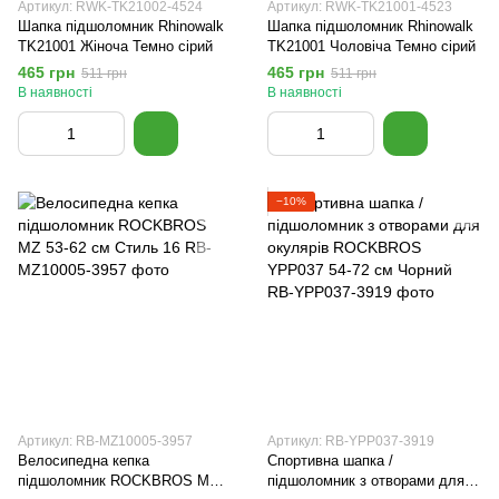
Артикул: RWK-TK21002-4524
Артикул: RWK-TK21001-4523
Шапка підшоломник Rhinowalk
Шапка підшоломник Rhinowalk
TK21001 Жіноча Темно сірий
TK21001 Чоловіча Темно сірий
465 грн
465 грн
511 грн
511 грн
В наявності
В наявності
−10%
Артикул: RB-MZ10005-3957
Артикул: RB-YPP037-3919
Велосипедна кепка
Спортивна шапка /
підшоломник ROCKBROS MZ
підшоломник з отворами для