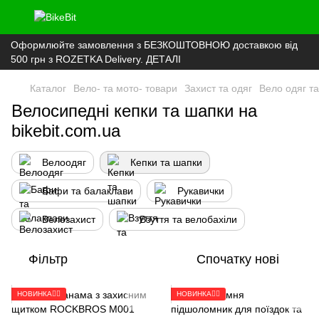
Оформлюйте замовлення з БЕЗКОШТОВНОЮ доставкою від
500 грн з ROZETKA Delivery. ДЕТАЛІ
Каталог
Вело- та мото- товари
Захист та одяг
Вело одяг т
Велосипедні кепки та шапки на
bikebit.com.ua
Велоодяг
Кепки та шапки
Бафи та балаклави
Рукавички
Велозахист
Взуття та велобахіли
Фільтр
Спочатку нові
НОВИНКА🚴‍♂️
НОВИНКА🚴‍♂️