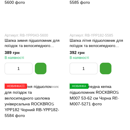
Артикул: RB-YPP043-5600
Артикул: RB-YPP182-5585
Шапка зимня підшоломник для
Шапка літня підшоломник для
поїздок та велосипедного
поїздок та велосипедного
шолома універсальна
шолома універсальна
389 грн
392 грн
ROCKBROS YPP043 Чорний
ROCKBROS YPP182 Сіра
В наявності
В наявності
НОВИНКА🚴‍♂️
НОВИНКА