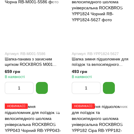
Артикул: RB-M001-5586
Артикул: RB-YPP1824-5627
Шапка-панама з захисним
Шапка зимня підшоломник для
щитком ROCKBROS M001
поїздок та велосипедного
Чорна
шолома універсальна
659 грн
493 грн
ROCKBROS YPP1824 Чорний
В наявності
В наявності
НОВИНКА🚴‍♂️
НОВИНКА🚴‍♂️