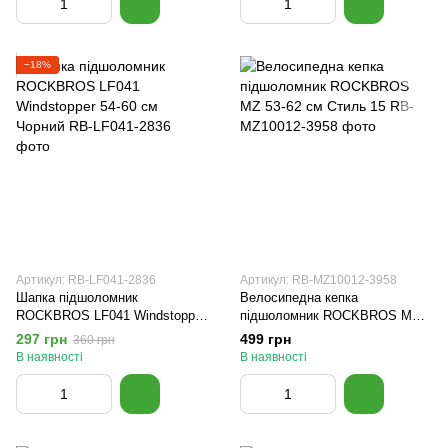
−18%
Артикул: RB-LF041-2836
Артикул: RB-MZ10012-3958
Шапка підшоломник
Велосипедна кепка
ROCKBROS LF041 Windstopper
підшоломник ROCKBROS MZ
54-60 см Чорний
53-62 см Стиль 15
297 грн
499 грн
360 грн
В наявності
В наявності