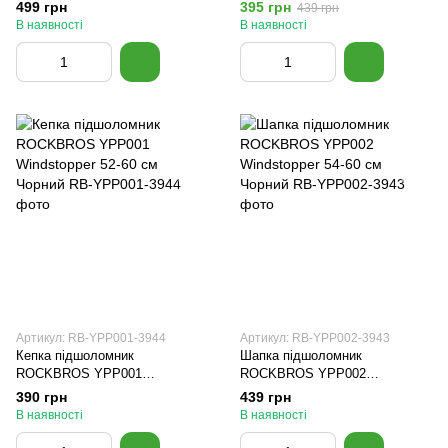
53-62 см Стиль 16
окулярів ROCKBROS YPP037
499 грн
395 грн
439 грн
54-72 см Чорний
В наявності
В наявності
Артикул: RB-YPP001-3944
Артикул: RB-YPP002-3943
Кепка підшоломник
Шапка підшоломник
ROCKBROS YPP001
ROCKBROS YPP002
Windstopper 52-60 см Чорний
Windstopper 54-60 см Чорний
390 грн
439 грн
В наявності
В наявності