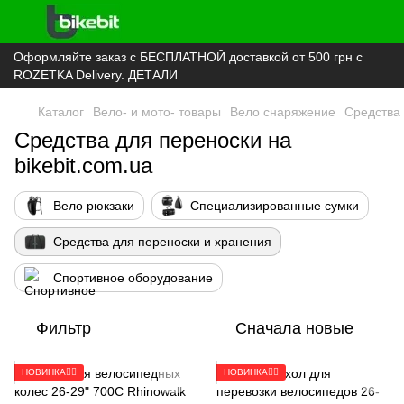
Оформляйте заказ с БЕСПЛАТНОЙ доставкой от 500 грн с
ROZETKA Delivery. ДЕТАЛИ
Каталог
Вело- и мото- товары
Вело снаряжение
Средства 
Средства для переноски на
bikebit.com.ua
Вело рюкзаки
Специализированные сумки
Средства для переноски и хранения
Спортивное оборудование
Фильтр
Сначала новые
НОВИНКА🚴‍♂️
НОВИНКА🚴‍♂️