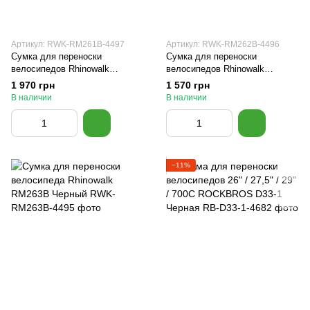
Артикул: RWK-RM261B-4497
Артикул: RWK-RM262B-4496
Сумка для переноски
Сумка для переноски
велосипедов Rhinowalk
велосипедов Rhinowalk
RM261B Черный
RM262B Черный
1 970 грн
1 570 грн
В наличии
В наличии
−11%