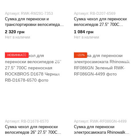
Артикул: RWK-RM291-7353
Артикул: RB-D207-6569
Сумка для переноски и
Сумка чехол для переноски
транспортировки велосипеда
велосипедов 27.5" 700C
Rhinowalk RM291 Черная
переносная ROCKBROS D207
2 320 грн
1 084 грн
Черная
Нет в наличии
Нет в наличии
НОВИНКА🚴‍♂️
−21%
Артикул: RB-D1678-6570
Артикул: RWK-RF086GN-4499
Сумка чехол для переноски
Сумка для переноски
велосипедов 26" 27.5" 700C
электросамоката Rhinowalk
переносная ROCKBROS D1678
RF086GN Зеленый