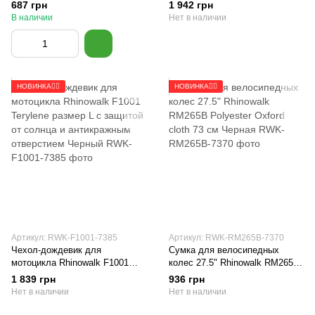
электросамокатов ROCKBROS
Terylene размер XL с защитой
687 грн
1 942 грн
B38 Черная
от солнца и антикражным
В наличии
Нет в наличии
отверстием Черный
НОВИНКА🚴‍♂️
НОВИНКА🚴‍♂️
Артикул: RWK-F1001-7385
Артикул: RWK-RM265B-7370
Чехол-дождевик для
Сумка для велосипедных
мотоцикла Rhinowalk F1001
колес 27.5" Rhinowalk RM265B
Terylene размер L с защитой от
Polyester Oxford cloth 73 см
1 839 грн
936 грн
солнца и антикражным
Черная
Нет в наличии
Нет в наличии
отверстием Черный