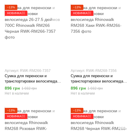
−13%
−13%
НОВИНКА🚴‍♂️
НОВИНКА🚴‍♂️
Артикул: RWK-RM266-7357
Артикул: RWK-RM268-7356
Сумка для переноски и
Сумка для переноски и
транспортировки велосипеда
транспортировки велосипеда
26-27.5 дюймов 700C Rhinowalk
Rhinowalk RM268 Хаки
896 грн
896 грн
1 032 грн
1 032 грн
RM266 Черная
Нет в наличии
Нет в наличии
−13%
−13%
НОВИНКА🚴‍♂️
НОВИНКА🚴‍♂️