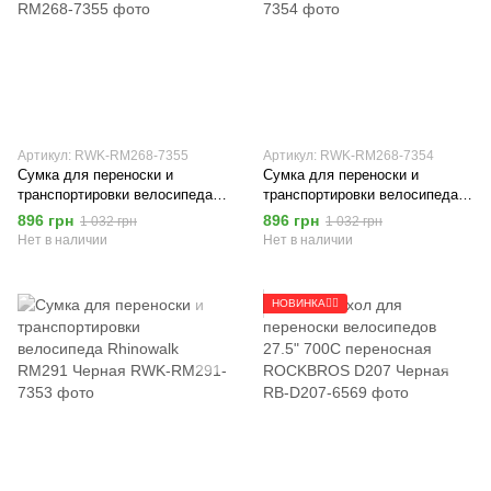
Артикул: RWK-RM268-7355
Артикул: RWK-RM268-7354
Сумка для переноски и
Сумка для переноски и
транспортировки велосипеда
транспортировки велосипеда
Rhinowalk RM268 Розовая
Rhinowalk RM268 Черная
896 грн
896 грн
1 032 грн
1 032 грн
Нет в наличии
Нет в наличии
НОВИНКА🚴‍♂️