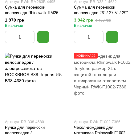
Артикул: RWK-RM263B-4495
Артикул: RB-D33-1-4682
Сумка для переноски
Сумма для переноски
велосипеда Rhinowalk RM263B
велосипедов 26" / 27,5" / 29" /
Черный
700C ROCKBROS D33-1
1 970 грн
3 942 грн
4 430 грн
Черная
В наличии
В наличии
НОВИНКА🚴‍♂️
Артикул: RB-B38-4680
Артикул: RWK-F1002-7386
Ручка для переноски
Чехол-дождевик для
велосипедов /
мотоцикла Rhinowalk F1002