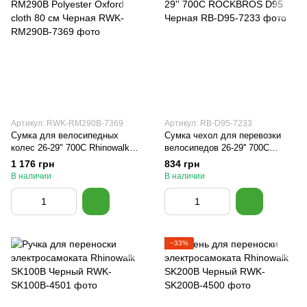
Артикул: RWK-RM290B-7369
Артикул: RB-D95-7233
Сумка для велосипедных
Сумка чехол для перевозки
колес 26-29" 700C Rhinowalk
велосипедов 26-29'' 700C
RM290B Polyester Oxford cloth
ROCKBROS D95 Черная
1 176 грн
834 грн
80 см Черная
В наличии
В наличии
−33%