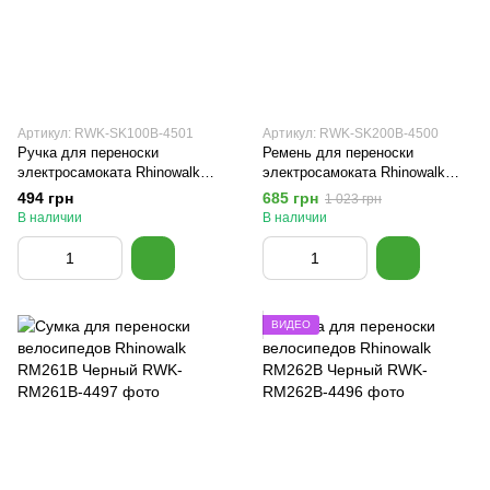
Артикул: RWK-SK100B-4501
Артикул: RWK-SK200B-4500
Ручка для переноски
Ремень для переноски
электросамоката Rhinowalk
электросамоката Rhinowalk
SK100B Черный
SK200B Черный
494 грн
685 грн
1 023 грн
В наличии
В наличии
ВИДЕО