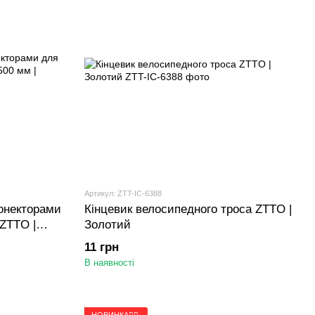
Артикул: ZTT-IC-6388
конекторами
Кінцевик велосипедного троса ZTTO |
ZTTO |
Золотий
11 грн
В наявності
НОВИНКА🚴‍♂️