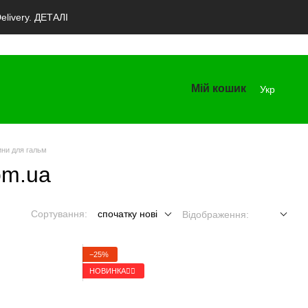
livery. ДЕТАЛІ
Мій кошик
Укр
ни для гальм
om.ua
Сортування:
спочатку нові
Відображення:
−25%
НОВИНКА🚴‍♂️