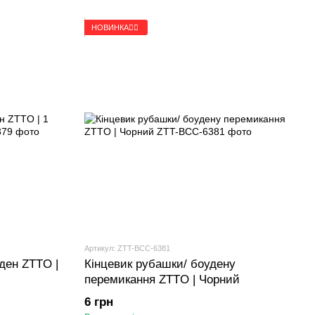
НОВИНКА🚴‍♂️
Артикул: ZTT-BCC-6381
ден ZTTO |
Кінцевик рубашки/ боудену
перемикання ZTTO | Чорний
6 грн