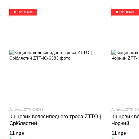
НОВИНКА🚴‍♂️
НОВИНКА🚴‍♂️
Артикул: ZTT-IC-6383
Артикул: ZTT-IC-
Кінцевик велосипедного троса ZTTO |
Кінцевик в
Сріблястий
Чорний
11 грн
11 грн