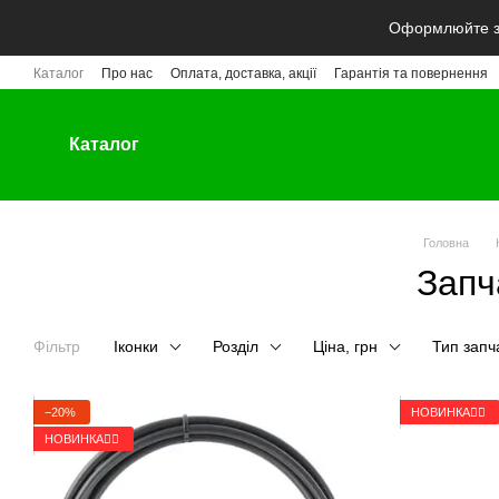
Перейти до основного контенту
Оформлюйте за
Каталог
Про нас
Оплата, доставка, акції
Гарантія та повернення
Каталог
Головна
Запч
Фільтр
Іконки
Розділ
Ціна, грн
Тип запч
−20%
НОВИНКА🚴‍♂️
НОВИНКА🚴‍♂️