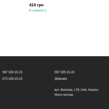
й
для гальм і передач | Чорний
414 грн
В наявності
Контактна інформація
097 020-15-15
097 020-15-15
073 020-15-15
@bikebit
вул. Вербова, 17В, Київ, Україна
Мапа проїзду