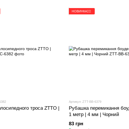
НОВИНКА🚴‍♂️
6382
Артикул: ZTT-BB-6379
елосипедного троса ZTTO |
Рубашка перемикання боу
1 метр | 4 мм | Чорний
83 грн