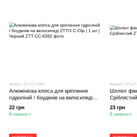
Артикул: ZTT-CC-6392
Артикул: ZTT-LP
Алюмінієва кліпса для кріплення
Шплінт фік
гідроліній / боуденів на велосипеді
Сріблясти
ZTTO C-Clip | 1 шт | Чорний
22 грн
23 грн
В наявності
В наявності
НОВИНКА🚴‍♂️
НОВИНКА🚴‍♂️