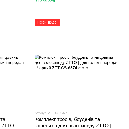
В наявності
НОВИНКА🚴‍♂️
Артикул: ZTT-CS-6374
 та
Комплект тросів, боуденів та
 ZTTO |
кінцевиків для велосипеду ZTTO |