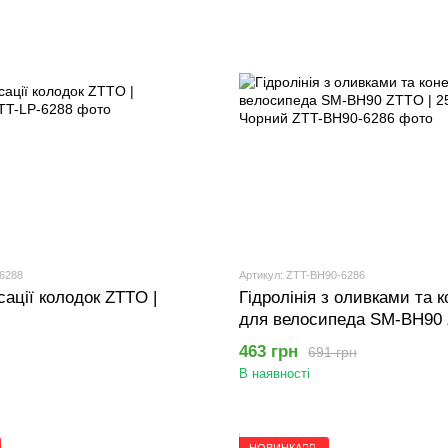
-6288
Артикул: ZTT-BH90-6286
сації колодок ZTTO |
Гідролінія з оливками та 
й
для велосипеда SM-BH90 
2500 мм | Чорний
463 грн
691 грн
В наявності
НОВИНКА🚴‍♂️