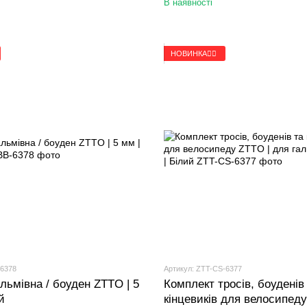
В наявності
НОВИНКА🚴‍♂️
-6378
Артикул: ZTT-CS-6377
льмівна / боуден ZTTO | 5
Комплект тросів, боуденів
й
кінцевиків для велосипеду