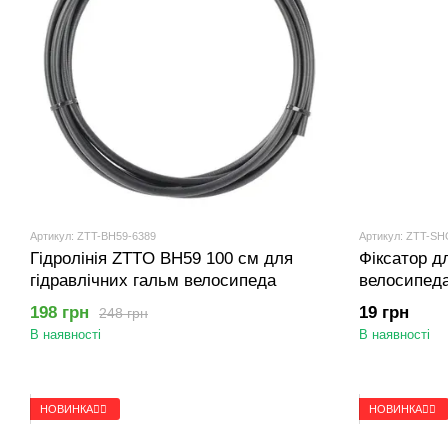
Артикул: ZTT-BH59-6389
Артикул: ZTT-S
Гідролінія ZTTO BH59 100 см для
Фіксатор дл
гідравлічних гальм велосипеда
велосипед
HOOK
198 грн
19 грн
248 грн
В наявності
В наявності
НОВИНКА🚴‍♂️
НОВИНКА🚴‍♂️