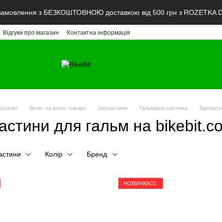
мовлення з БЕЗКОШТОВНОЮ доставкою від 500 грн з ROZETKA De
Відгуки про магазин
Контактна інформація
Каталог
Вело- та мото- товари
Запчастини
Гальмівна система
Запчасти
астини для гальм на bikebit.c
астини
Колір
Бренд
НОВИНКА🚴‍♂️