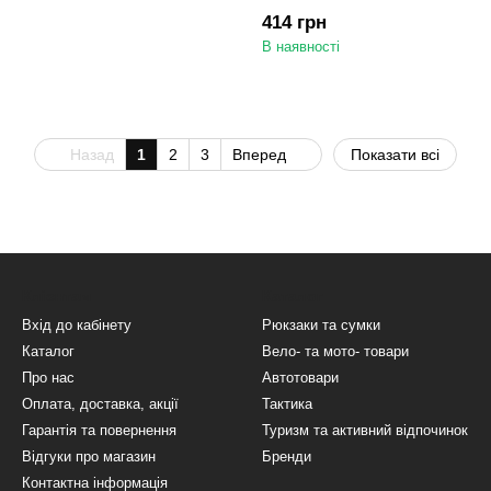
для гальм і передач | Біли
414 грн
В наявності
Назад
1
2
3
Вперед
Показати всі
Клієнтам
Каталог
Вхід до кабінету
Рюкзаки та сумки
Каталог
Вело- та мото- товари
Про нас
Автотовари
Оплата, доставка, акції
Тактика
Гарантія та повернення
Туризм та активний відпочинок
Відгуки про магазин
Бренди
Контактна інформація