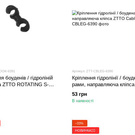
HOOK-6391
Артикул: ZTT-CBLEG-6390
я боуденів / гідроліній
Кріплення гідролінії / боу
а ZTTO ROTATING S-
рами, направляюча кліпс
Cable Guide
53 грн
В наявності
−33%
НОВИНКА🚴‍♂️