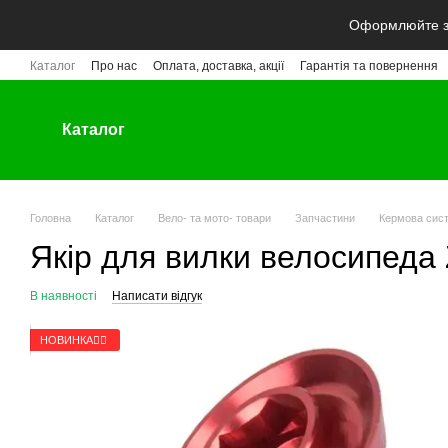
Перейти до основного контенту
Оформлюйте за
Каталог
Про нас
Оплата, доставка, акції
Гарантія та повернення
Каталог
Головна
Каталог
Вело- та мото- товари
Запчастини
Кермова сис
Якір для вилки велосипеда 
В наявності
Написати відгук
НОВИНКА🚴‍♂️