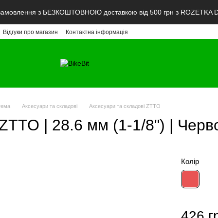
мовлення з БЕЗКОШТОВНОЮ доставкою від 500 грн з ROZETKA De
Відгуки про магазин
Контактна інформація
тема
Аксесуари та складові
Аксесуари та складові ZTTO
ZTTO | 28.6 мм (1-1/8") | Чер
Колір
426 г