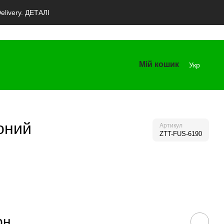
livery. ДЕТАЛІ
Мій кошик
Укр
воний
Артикул
ZTT-FUS-6190
рн