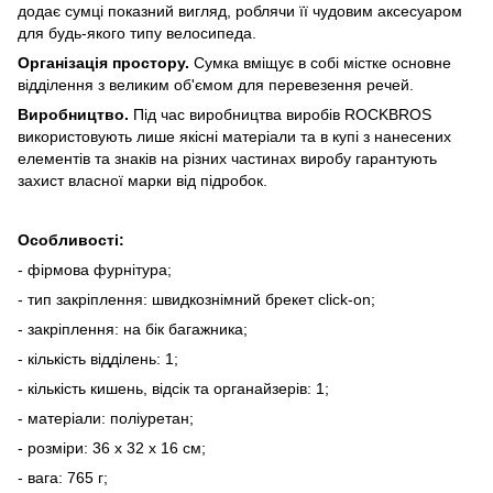
додає сумці показний вигляд, роблячи її чудовим аксесуаром
для будь-якого типу велосипеда.
Організація простору.
Сумка вміщує в собі містке основне
відділення з великим об'ємом для перевезення речей.
Виробництво.
Під час виробництва виробів ROCKBROS
використовують лише якісні матеріали та в купі з нанесених
елементів та знаків на різних частинах виробу гарантують
захист власної марки від підробок.
Особливості:
- фірмова фурнітура;
- тип закріплення: швидкознімний брекет click-on;
- закріплення: на бік багажника;
- кількість відділень: 1;
- кількість кишень, відсік та органайзерів: 1;
- матеріали: поліуретан;
- розміри: 36 x 32 x 16 см;
- вага: 765 г;