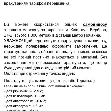
врахуванням тарифом перевізника.
Ви можете скористатися опцією
самовивозу
з нашого магазину за адресою: м. Київ, вул. Вербова,
17-Б, всього в 300 метрах від станції метро Почайна.
УВАЖНО!
Щоб переглянути товар у пункті самовивозу,
необхідно попередньо оформити замовлення. Це
гарантує наявність обраного товару на місці, оскільки
не всі позиції постійно знаходяться в магазині. Без
замовлення ми не зможемо гарантувати, що товар
буде доступний для огляду в потрібний момент.
Оплата при отриманні у точках видачі;
Оплата у точці самовивізу (Готівка або Термінал).
Гарантія на вироби в більшості випадків складає:
- для рюкзаків: 6-12 міс;
- для велотоварів: 1-6 міс;
- для автотоварів: 1-6 міс;
- для аксесуарів: 1-6 міс;
- для тактики: 1-6 міс.