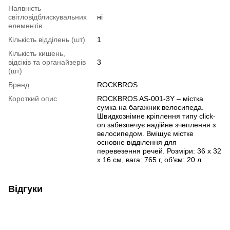
Наявність
світловідблискувальних
ні
елементів
Кількість відділень (шт)
1
Кількість кишень,
відсіків та органайзерів
3
(шт)
Бренд
ROCKBROS
Короткий опис
ROCKBROS AS-001-3Y – містка
сумка на багажник велосипеда.
Швидкознімне кріплення типу click-
on забезпечує надійне зчеплення з
велосипедом. Вміщує містке
основне відділення для
перевезення речей. Розміри: 36 x 32
x 16 см, вага: 765 г, об’єм: 20 л
Відгуки