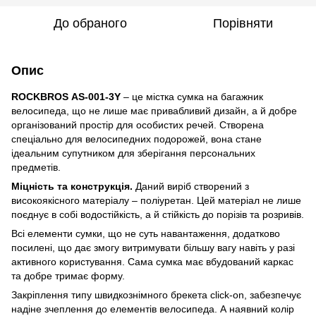
До обраного
Порівняти
Опис
ROCKBROS
AS-001-3Y
– це містка сумка на багажник
велосипеда, що не лише має привабливий дизайн, а й добре
організований простір для особистих речей. Створена
спеціально для велосипедних подорожей, вона стане
ідеальним супутником для зберігання персональних
предметів.
Міцність та конструкція.
Даний виріб створений з
високоякісного матеріалу – поліуретан. Цей матеріал не лише
поєднує в собі водостійкість, а й стійкість до порізів та розривів.
Всі елементи сумки, що не суть навантаження, додатково
посилені, що дає змогу витримувати більшу вагу навіть у разі
активного користування. Сама сумка має вбудований каркас
та добре тримає форму.
Закріплення типу швидкознімного брекета click-on, забезпечує
надіне зчеплення до елементів велосипеда. А наявний колір