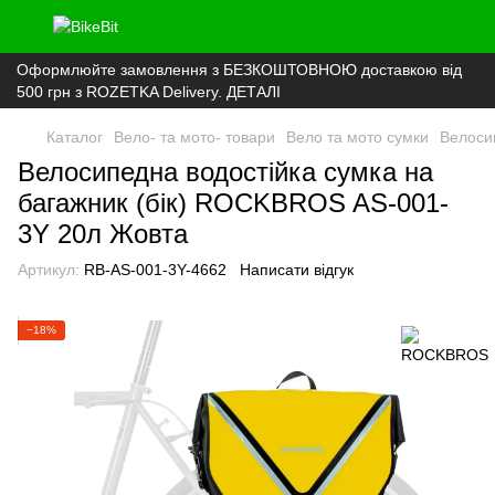
Оформлюйте замовлення з БЕЗКОШТОВНОЮ доставкою від
500 грн з ROZETKA Delivery. ДЕТАЛІ
Каталог
Вело- та мото- товари
Вело та мото сумки
Велоси
Велосипедна водостійка сумка на
багажник (бік) ROCKBROS AS-001-
3Y 20л Жовта
Артикул:
RB-AS-001-3Y-4662
Написати відгук
−18%