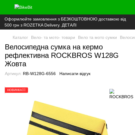
Оформлюйте замовлення з БЕЗКОШТОВНОЮ доставкою від
500 грн з ROZETKA Delivery. ДЕТАЛІ
Каталог
Вело- та мото- товари
Вело та мото сумки
Велоси
Велосипедна сумка на кермо
рефлективна ROCKBROS W128G
Жовта
Артикул:
RB-W128G-6556
Написати відгук
НОВИНКА🚴‍♂️