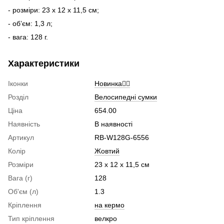
- розміри: 23 x 12 x 11,5 см;
- об’єм: 1,3 л;
- вага: 128 г.
Характеристики
Іконки
Новинка🚴‍♂️
Розділ
Велосипедні сумки
Ціна
654.00
Наявність
В наявності
Артикул
RB-W128G-6556
Колір
Жовтий
Розміри
23 x 12 x 11,5 см
Вага (г)
128
Об'єм (л)
1.3
Кріплення
на кермо
Тип кріплення
велкро