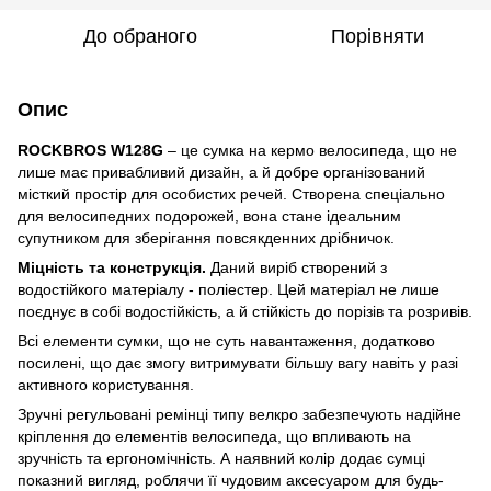
До обраного
Порівняти
Опис
ROCKBROS
W128G
– це сумка на кермо велосипеда, що не
лише має привабливий дизайн, а й добре організований
місткий простір для особистих речей. Створена спеціально
для велосипедних подорожей, вона стане ідеальним
супутником для зберігання повсякденних дрібничок.
Міцність та конструкція.
Даний виріб створений з
водостійкого матеріалу - поліестер. Цей матеріал не лише
поєднує в собі водостійкість, а й стійкість до порізів та розривів.
Всі елементи сумки, що не суть навантаження, додатково
посилені, що дає змогу витримувати більшу вагу навіть у разі
активного користування.
Зручні регульовані ремінці типу велкро забезпечують надійне
кріплення до елементів велосипеда, що впливають на
зручність та ергономічність. А наявний колір додає сумці
показний вигляд, роблячи її чудовим аксесуаром для будь-