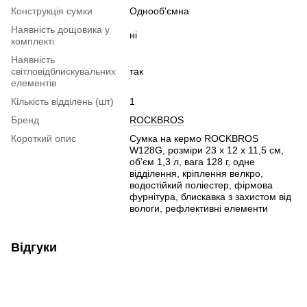
Конструкція сумки
Однооб'ємна
Наявність дощовика у
ні
комплекті
Наявність
світловідблискувальних
так
елементів
Кількість відділень (шт)
1
Бренд
ROCKBROS
Короткий опис
Сумка на кермо ROCKBROS
W128G, розміри 23 x 12 x 11,5 см,
об’єм 1,3 л, вага 128 г, одне
відділення, кріплення велкро,
водостійкий поліестер, фірмова
фурнітура, блискавка з захистом від
вологи, рефлективні елементи
Відгуки