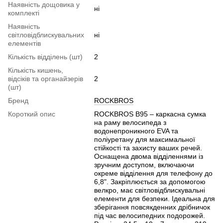
Наявність дощовика у
ні
комплекті
Наявність
світловідблискувальних
ні
елементів
Кількість відділень (шт)
2
Кількість кишень,
відсіків та органайзерів
2
(шт)
Бренд
ROCKBROS
Короткий опис
ROCKBROS B95 – каркасна сумка
на раму велосипеда з
водонепроникного EVA та
поліуретану для максимальної
стійкості та захисту ваших речей.
Оснащена двома відділеннями із
зручним доступом, включаючи
окреме відділення для телефону до
6,8". Закріплюється за допомогою
велкро, має світловідблискувальні
елементи для безпеки. Ідеальна для
зберігання повсякденних дрібничок
під час велосипедних подорожей.