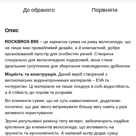
До обраного
Порівняти
Опис
ROCKBROS
B95
– це каркасна сумка на раму велосипеда, що
не лише має привабливий дизайн, а й компактний, добре
організований простір для особистих речей. Створена
спеціально для велосипедних подорожей, вона стане
ідеальним супутником для зберігання повсякденних дрібничок.
Міцність та конструкція.
Даний виріб створений з
високоякісних водонепроникних матеріалів – EVA та
поліуретан. Ці матеріали не лише поєднує в собі водостійкість,
а й стійкість до порізів та розривів.
Всі елементи сумки, що не суть навантаження, додатково
посилені, що дає змогу витримувати більшу вагу навіть у разі
активного користування.
Зручні регульовані ремінці типу велкро, забезпечують надійне
кріплення до елементів велосипеда, що впливають на
зручність та ергономічність. А наявний колір додає сумці