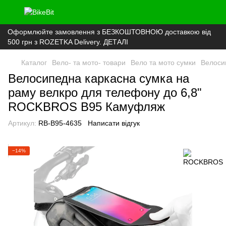
Оформлюйте замовлення з БЕЗКОШТОВНОЮ доставкою від
500 грн з ROZETKA Delivery. ДЕТАЛІ
Каталог
Вело- та мото- товари
Вело та мото сумки
Велоси
Велосипедна каркасна сумка на
раму велкро для телефону до 6,8"
ROCKBROS B95 Камуфляж
Артикул:
RB-B95-4635
Написати відгук
−14%