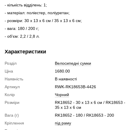
- кількість відділень: 1;
- матеріал: поліестер, поліуретан;
- розміри: 30 x 13 x 6 см / 35 x 13 x 6 см;
- вага: 180 / 200 г;
- об'єм: 2,2 / 2,8 л.
Характеристики
Розділ
Велосипедні сумки
Ціна
1680.00
Наявність
В наявності
Артикул
RWK-RK18653B-4426
Колір
Чорний
Розміри
RK18652 - 30 x 13 x 6 см / RK18653 -
35 x 13 x 6 см
Вага (г)
RK18652 - 180 / RK18653 - 200
Кріплення
під раму