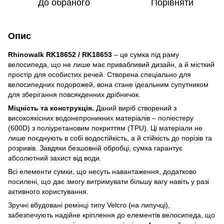
До обраного
Порівняти
Опис
Rhinowalk RK18652 / RK18653
– це сумка під раму
велосипеда, що не лише має привабливий дизайн, а й місткий
простір для особистих речей. Створена спеціально для
велосипедних подорожей, вона стане ідеальним супутником
для зберігання повсякденних дрібничок.
Міцність та конструкція.
Даний виріб створений з
високоякісних водонепроникних матеріалів – поліестеру
(600D) з поліуретановим покриттям (TPU). Ці матеріали не
лише поєднують в собі водостійкість, а й стійкість до порізів та
розривів. Завдяки безшовній обробці, сумка гарантує
абсолютний захист від води.
Всі елементи сумки, що несуть навантаження, додатково
посилені, що дає змогу витримувати більшу вагу навіть у разі
активного користування.
Зручні вбудовані ремінці типу Velcro (на липучці),
забезпечують надійне кріплення до елементів велосипеда, що