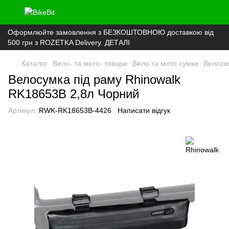
Оформлюйте замовлення з БЕЗКОШТОВНОЮ доставкою від
500 грн з ROZETKA Delivery. ДЕТАЛІ
Каталог
Вело- та мото- товари
Вело та мото сумки
Велоси
Велосумка під раму Rhinowalk
RK18653B 2,8л Чорний
Артикул:
RWK-RK18653B-4426
Написати відгук