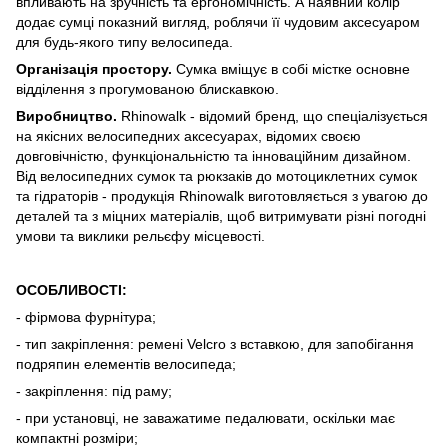
впливають на зручність та ергономічність. А наявний колір
додає сумці показний вигляд, роблячи її чудовим аксесуаром
для будь-якого типу велосипеда.
Організація простору.
Сумка вміщує в собі містке основне
відділення з прогумованою блискавкою.
Виробництво.
Rhinowalk - відомий бренд, що спеціалізується
на якісних велосипедних аксесуарах, відомих своєю
довговічністю, функціональністю та інноваційним дизайном.
Від велосипедних сумок та рюкзаків до мотоциклетних сумок
та гідраторів - продукція Rhinowalk виготовляється з увагою до
деталей та з міцних матеріалів, щоб витримувати різні погодні
умови та виклики рельєфу місцевості.
ОСОБЛИВОСТІ:
- фірмова фурнітура;
- тип закріплення: ремені Velcro з вставкою, для запобігання
подряпин елементів велосипеда;
- закріплення: під раму;
- при установці, не заважатиме педалювати, оскільки має
компактні розміри;