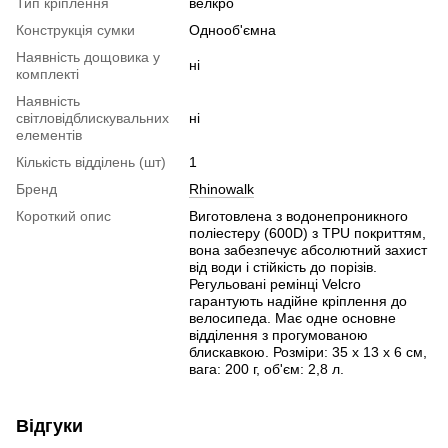
Тип кріплення
велкро
Конструкція сумки
Однооб'ємна
Наявність дощовика у
ні
комплекті
Наявність
світловідблискувальних
ні
елементів
Кількість відділень (шт)
1
Бренд
Rhinowalk
Короткий опис
Виготовлена з водонепроникного
поліестеру (600D) з TPU покриттям,
вона забезпечує абсолютний захист
від води і стійкість до порізів.
Регульовані ремінці Velcro
гарантують надійне кріплення до
велосипеда. Має одне основне
відділення з прогумованою
блискавкою. Розміри: 35 x 13 x 6 см,
вага: 200 г, об'єм: 2,8 л.
Відгуки