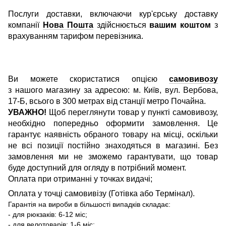
Послуги доставки, включаючи кур'єрську доставку
компанії
Нова Пошта
здійснюється
вашим коштом
з
врахуванням тарифом перевізника.
Ви можете скористатися опцією
самовивозу
з нашого магазину за адресою: м. Київ, вул. Вербова,
17-Б, всього в 300 метрах від станції метро Почайна.
УВАЖНО!
Щоб переглянути товар у пункті самовивозу,
необхідно попередньо оформити замовлення. Це
гарантує наявність обраного товару на місці, оскільки
не всі позиції постійно знаходяться в магазині. Без
замовлення ми не зможемо гарантувати, що товар
буде доступний для огляду в потрібний момент.
Оплата при отриманні у точках видачі;
Оплата у точці самовивізу (Готівка або Термінал).
Гарантія на вироби в більшості випадків складає:
- для рюкзаків: 6-12 міс;
- для велотоварів: 1-6 міс;