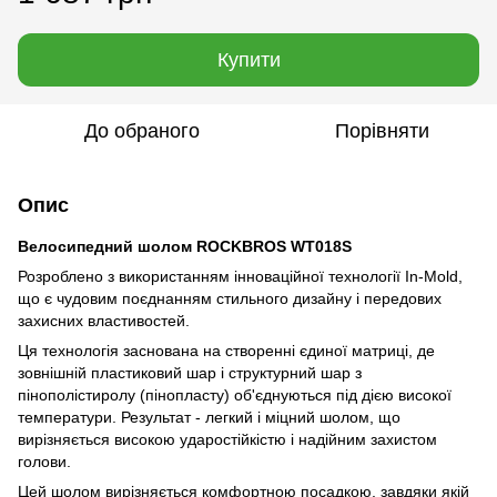
Купити
До обраного
Порівняти
Опис
Велосипедний шолом ROCKBROS WT018S
Розроблено з використанням інноваційної технології In-Mold,
що є чудовим поєднанням стильного дизайну і передових
захисних властивостей.
Ця технологія заснована на створенні єдиної матриці, де
зовнішній пластиковий шар і структурний шар з
пінополістиролу (пінопласту) об'єднуються під дією високої
температури. Результат - легкий і міцний шолом, що
вирізняється високою ударостійкістю і надійним захистом
голови.
Цей шолом вирізняється комфортною посадкою, завдяки якій