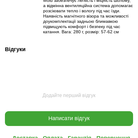
Mold забезпечує легкість і міцність шолому,
а відмінна вентиляційна система допомагає
розсіювати тепло і вологу під час їзди.
Наявність магнітного візора та можливості
доукомплектації задньою блимавкою
підвищують комфорт і безпеку під час
катання. Вага: 280 г, розмір: 57-62 см
Відгуки
Додайте перший відгук
Написати відгук