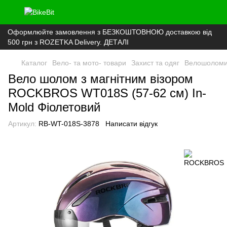
Оформлюйте замовлення з БЕЗКОШТОВНОЮ доставкою від
500 грн з ROZETKA Delivery. ДЕТАЛІ
Каталог
Вело- та мото- товари
Захист та одяг
Велошолом
Вело шолом з магнітним візором
ROCKBROS WT018S (57-62 см) In-
Mold Фіолетовий
Артикул:
RB-WT-018S-3878
Написати відгук