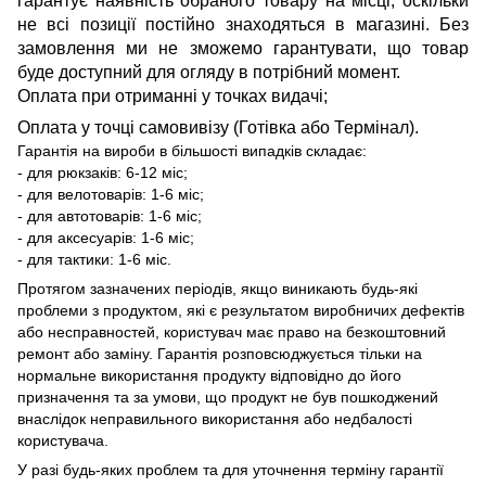
гарантує наявність обраного товару на місці, оскільки
не всі позиції постійно знаходяться в магазині. Без
замовлення ми не зможемо гарантувати, що товар
буде доступний для огляду в потрібний момент.
Оплата при отриманні у точках видачі;
Оплата у точці самовивізу (Готівка або Термінал).
Гарантія на вироби в більшості випадків складає:
- для рюкзаків: 6-12 міс;
- для велотоварів: 1-6 міс;
- для автотоварів: 1-6 міс;
- для аксесуарів: 1-6 міс;
- для тактики: 1-6 міс.
Протягом зазначених періодів, якщо виникають будь-які
проблеми з продуктом, які є результатом виробничих дефектів
або несправностей, користувач має право на безкоштовний
ремонт або заміну. Гарантія розповсюджується тільки на
нормальне використання продукту відповідно до його
призначення та за умови, що продукт не був пошкоджений
внаслідок неправильного використання або недбалості
користувача.
У разі будь-яких проблем та для уточнення терміну гарантії