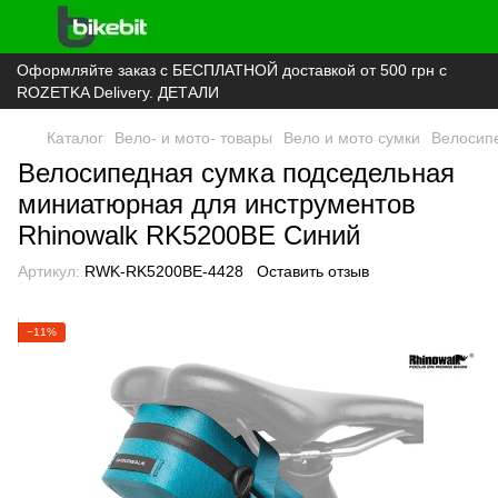
Оформляйте заказ с БЕСПЛАТНОЙ доставкой от 500 грн с
ROZETKA Delivery. ДЕТАЛИ
Каталог
Вело- и мото- товары
Вело и мото сумки
Велосипе
Велосипедная сумка подседельная
миниатюрная для инструментов
Rhinowalk RK5200BE Синий
Артикул:
RWK-RK5200BE-4428
Оставить отзыв
−11%