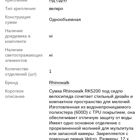
Тип крепления
велкро
Конструкция
Однообъемная
сумки
Наличие
дождевика в
ні
комплекте
Наличие
светоотражающих
ні
элементов
Количество
1
отделений (шт)
Бренд
Rhinowalk
Короткое
Сумка Rhinowalk RK5200 под седло
описание
велосипеда сочетает стильный дизайн и
компактное пространство для мелочей.
Изготовленная из водонепроницаемого
полиэстера (600D) с TPU покрытием, она
обеспечивает отличную защиту от воды.
Имеет одно основное отделение с
прорезиненной молнией для мультитула
или запасной камеры. Закрепляется с
помощью ремня Velcro. Размеры: 12 x