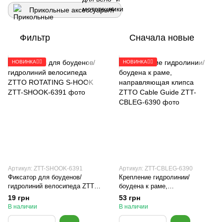
Прикольные аксессуары🤟
Фильтр
Сначала новые
НОВИНКА🚴‍♂️
НОВИНКА🚴‍♂️
Артикул: ZTT-SHOOK-6391
Артикул: ZTT-CBLEG-6390
Фиксатор для боуденов/
Крепление гидролинии/
гидролиний велосипеда ZTTO
боудена к раме,
ROTATING S-HOOK
направляющая клипса ZTTO
19 грн
53 грн
Cable Guide
В наличии
В наличии