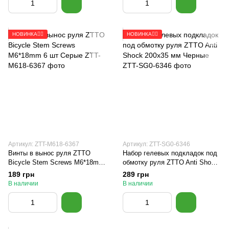
НОВИНКА🚴‍♂️
НОВИНКА🚴‍♂️
Артикул: ZTT-M618-6367
Артикул: ZTT-SG0-6346
Винты в вынос руля ZTTO
Набор гелевых подкладок под
Bicycle Stem Screws M6*18mm
обмотку руля ZTTO Anti Shock
6 шт Серые
200x35 мм Черные
189 грн
289 грн
В наличии
В наличии