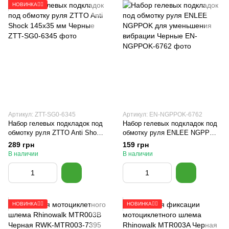
НОВИНКА🚴‍♂️
Артикул: ZTT-SG0-6345
Артикул: EN-NGPPOK-6762
Набор гелевых подкладок под
Набор гелевых подкладок под
обмотку руля ZTTO Anti Shock
обмотку руля ENLEE NGPPOK
145x35 мм Черные
для уменьшения вибрации
289 грн
159 грн
Черные
В наличии
В наличии
НОВИНКА🚴‍♂️
НОВИНКА🚴‍♂️