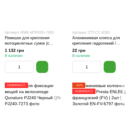
Артикул: RWK-MTR005-7393
Артикул: ZTT-CC-6392
Ремешок для крепления
Алюминиевая клипса для
мотоциклетных сумок (с
крепления гидролиний /
пряжкой) Rhinowalk MTR005
боуденов на велосипеде ZTTO
1 132 грн
22 грн
2,5м Черный
C-Clip | 1 шт | Черный
В наличии
В наличии
НОВИНКА🚴‍♂️
−42%
НОВИНКА🚴‍♂️