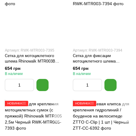
Артикул: RWK-MTR003-7395
Артикул: RWK-MTR003-7394
Сетка для мотоциклетного
Сетка для фиксации
шлема Rhinowalk MTR003B
мотоциклетного шлема
Черная
Rhinowalk MTR003A Черная
654 грн
654 грн
В наличии
В наличии
НОВИНКА🚴‍♂️
НОВИНКА🚴‍♂️