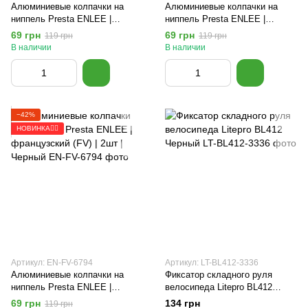
Алюминиевые колпачки на
Алюминиевые колпачки на
ниппель Presta ENLEE |
ниппель Presta ENLEE |
французский (FV) | 2шт | Синий
французский (FV) | 2шт |
69 грн
69 грн
119 грн
119 грн
Красный
В наличии
В наличии
−42%
НОВИНКА🚴‍♂️
Артикул: EN-FV-6794
Артикул: LT-BL412-3336
Алюминиевые колпачки на
Фиксатор складного руля
ниппель Presta ENLEE |
велосипеда Litepro BL412
французский (FV) | 2шт |
Черный
69 грн
134 грн
119 грн