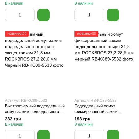
Черный
В наличии
В наличии
НОВИНКА🚴‍♂️
НОВИНКА🚴‍♂️
Артикул: RB-KC89-5533
Артикул: RB-KC89-5532
Быстросъемный подседельный
Подседельный хомут
хомут зажим подседельного
фиксированный зажим
штыря с эксцентриком 31,8 мм
подседельного штыря 31,8 мм
232 грн
193 грн
ROCKBROS 27,2 28,6 мм
ROCKBROS 27,2 28,6 мм
В наличии
В наличии
Черный
Черный