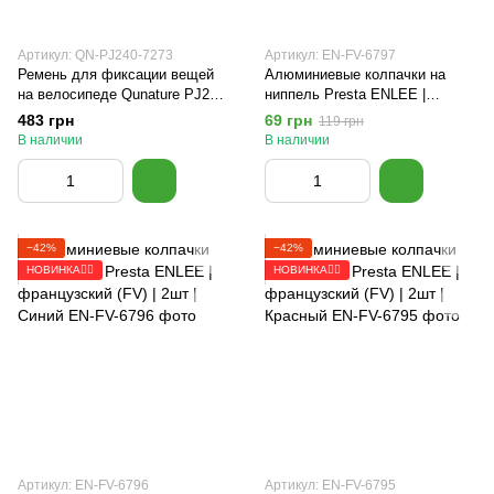
Артикул: QN-PJ240-7273
Артикул: EN-FV-6797
Ремень для фиксации вещей
Алюминиевые колпачки на
на велосипеде Qunature PJ240
ниппель Presta ENLEE |
Черный
французский (FV) | 2шт |
483 грн
69 грн
119 грн
Золотой
В наличии
В наличии
−42%
−42%
НОВИНКА🚴‍♂️
НОВИНКА🚴‍♂️
Артикул: EN-FV-6796
Артикул: EN-FV-6795