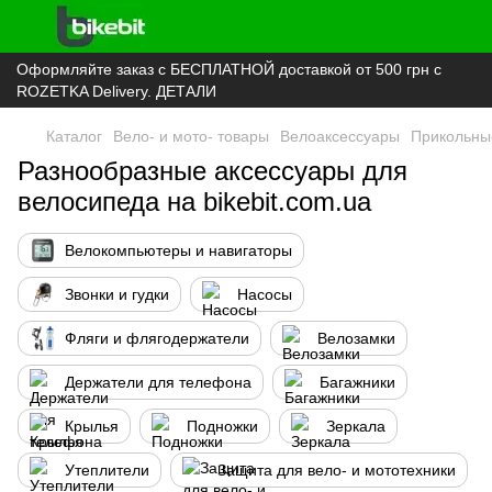
Оформляйте заказ с БЕСПЛАТНОЙ доставкой от 500 грн с
ROZETKA Delivery. ДЕТАЛИ
Каталог
Вело- и мото- товары
Велоаксессуары
Прикольны
Разнообразные аксессуары для
велосипеда на bikebit.com.ua
Велокомпьютеры и навигаторы
Звонки и гудки
Насосы
Фляги и флягодержатели
Велозамки
Держатели для телефона
Багажники
Крылья
Подножки
Зеркала
Утеплители
Защита для вело- и мототехники