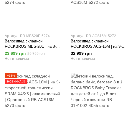
Артикул: RB-MBS20E-5274
Артикул: RB-ACS16M-5272
Велосипед складной
Велосипед складной
ROCKBROS MBS-20E | на 8-
ROCKBROS ACS-16M | на 9-
скоростной трансмиссии
скоростной трансмиссии SRAM
23 699 грн
32 999 грн
29 799 грн
Shimano | алюминиевый |
X4/X5 | алюминиевый | Темно-
Нет в наличии
Нет в наличии
Серебристый
зеленый
−18%
НОВИНКА🚴‍♂️