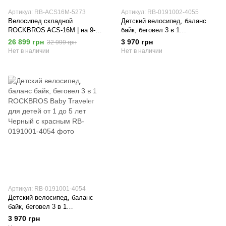
Артикул: RB-ACS16M-5273
Артикул: RB-0191002-4055
Велосипед складной
Детский велосипед, баланс
ROCKBROS ACS-16M | на 9-
байк, беговел 3 в 1
скоростной трансмиссии SRAM
ROCKBROS Baby Traveler для
26 899 грн
3 970 грн
32 999 грн
X4/X5 | алюминиевый |
детей от 1 до 5 лет Черный с
Нет в наличии
Нет в наличии
Оранжевый
желтым
Артикул: RB-0191001-4054
Детский велосипед, баланс
байк, беговел 3 в 1
ROCKBROS Baby Traveler для
3 970 грн
детей от 1 до 5 лет Черный с