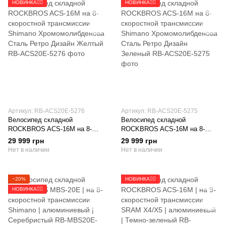
НОВИНКА🚴‍♂️
НОВИНКА🚴‍♂️
Артикул: RB-ACS20E-5276
Артикул: RB-ACS20E-5275
Велосипед складной
Велосипед складной
ROCKBROS ACS-16M на 8-
ROCKBROS ACS-16M на 8-
скоростной трансмиссии
скоростной трансмиссии
29 999 грн
29 999 грн
Shimano Хромомолибденова
Shimano Хромомолибденова
Нет в наличии
Нет в наличии
Сталь Ретро Дизайн Желтый
Сталь Ретро Дизайн Зеленый
−20%
НОВИНКА🚴‍♂️
НОВИНКА🚴‍♂️