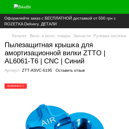
Оформляйте заказ с БЕСПЛАТНОЙ доставкой от 500 грн с
ROZETKA Delivery. ДЕТАЛИ
Каталог
Вело- и мото- товары
Запчасти
Рулевая система
Пылезащитная крышка для
амортизационной вилки ZTTO |
AL6061-T6 | CNC | Синий
Артикул:
ZTT-ASVC-6195
Оставить отзыв
НОВИНКА🚴‍♂️