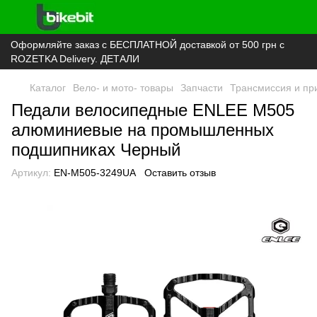
Оформляйте заказ с БЕСПЛАТНОЙ доставкой от 500 грн с
ROZETKA Delivery. ДЕТАЛИ
Каталог
Вело- и мото- товары
Запчасти
Трансмиссия и пр
Педали велосипедные ENLEE M505
алюминиевые на промышленных
подшипниках Черный
Артикул:
EN-M505-3249UA
Оставить отзыв