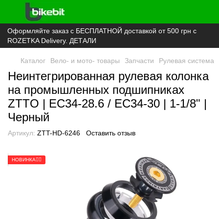
Оформляйте заказ с БЕСПЛАТНОЙ доставкой от 500 грн с
ROZETKA Delivery. ДЕТАЛИ
Каталог
Вело- и мото- товары
Запчасти
Рулевая система
Неинтегрированная рулевая колонка
на промышленных подшипниках
ZTTO | EC34-28.6 / EC34-30 | 1-1/8" |
Черный
Артикул:
ZTT-HD-6246
Оставить отзыв
НОВИНКА🚴‍♂️