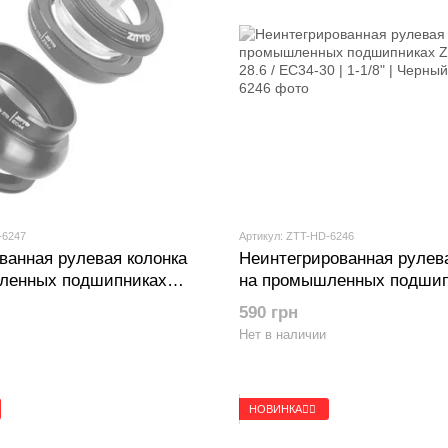
-6247
Артикул: ZTT-HD-6246
анная рулевая колонка
Неинтегрированная рулев
ленных подшипниках
на промышленных подшип
-28.6 / EC44-40 | 1-1/8" -
ZTTO | EC34-28.6 / EC34-30 
590 грн
рный
Черный
Нет в наличии
НОВИНКА🚴‍♂️