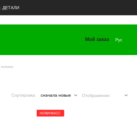
y. ДЕТАЛИ
Мой заказ
Рус
 колонки
Сортировка:
сначала новые
Отображение:
НОВИНКА🚴‍♂️