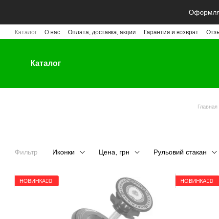
Перейти к основному контенту
Оформляй
Каталог
О нас
Оплата, доставка, акции
Гарантия и возврат
Отз
Каталог
Главная
Фильтр
Иконки
Цена, грн
Рульовий стакан
НОВИНКА🚴‍♂️
НОВИНКА🚴‍♂️