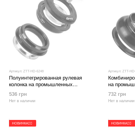
Артикул: ZTT-HD-6248
Артикул: ZTT-HD
Полуинтегрированная рулевая
Комбиниров
колонка на промышленных
на промыш
подшипниках ZTTO | ZS44-28.6 /
ZTTO | ZS44
536 грн
732 грн
ZS44-30 | 1-1/8" | Черный
1-1/2" | Че
Нет в наличии
Нет в наличии
НОВИНКА🚴‍♂️
НОВИНКА🚴‍♂️