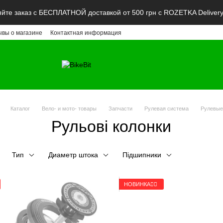
те заказ с БЕСПЛАТНОЙ доставкой от 500 грн с ROZETKA Deliver
ывы о магазине
Контактная информация
Каталог
Вело- и мото- товары
Запчасти
Рулевая система
Рулевые
Рульові колонки
Тип
Диаметр штока
Підшипники
НОВИНКА🚴‍♂️