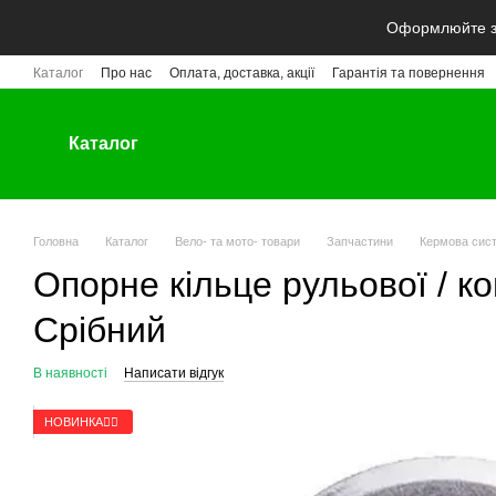
Перейти до основного контенту
Оформлюйте за
Каталог
Про нас
Оплата, доставка, акції
Гарантія та повернення
Каталог
Головна
Каталог
Вело- та мото- товари
Запчастини
Кермова сис
Опорне кільце рульової / ко
Срібний
В наявності
Написати відгук
НОВИНКА🚴‍♂️