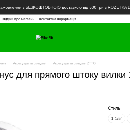
мовлення з БЕЗКОШТОВНОЮ доставкою від 500 грн з ROZETKA De
Відгуки про магазин
Контактна інформація
тема
Аксесуари та складові
Аксесуари та складові ZTTO
нус для прямого штоку вилки 1
Стиль
1-1/5"