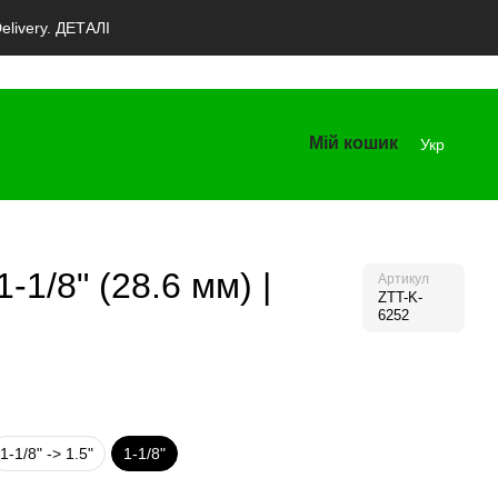
livery. ДЕТАЛІ
Мій кошик
Укр
-1/8" (28.6 мм) |
Артикул
ZTT-K-
6252
1-1/8" -> 1.5"
1-1/8"