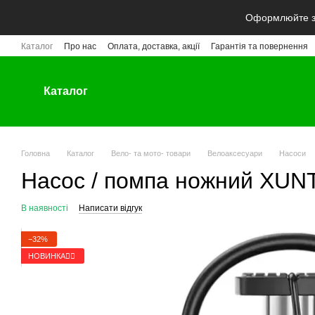
Перейти до основного контенту
Оформлюйте за
Каталог
Про нас
Оплата, доставка, акції
Гарантія та повернення
Каталог
Головна
Каталог
Вело- та мото- товари
Велоаксесуари
Насоси
Насос / помпа ножний XUNT
В наявності
Написати відгук
−32%
НОВИНКА🚴‍♂️