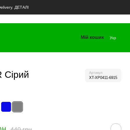
livery. ДЕТАЛІ
Мій кошик
Укр
R Сірий
Артикул
XT-XP0411-6915
рн
440 грн