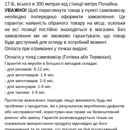
17-Б, всього в 300 метрах від станції метро Почайна.
УВАЖНО!
Щоб переглянути товар у пункті самовивозу,
необхідно попередньо оформити замовлення. Це
гарантує наявність обраного товару на місці, оскільки
не всі позиції постійно знаходяться в магазині. Без
замовлення ми не зможемо гарантувати, що товар
буде доступний для огляду в потрібний момент.
Оплата при отриманні у точках видачі;
Оплата у точці самовивізу (Готівка або Термінал).
Гарантія на вироби в більшості випадків складає:
- для рюкзаків: 6-12 міс;
- для велотоварів: 1-6 міс;
- для автотоварів: 1-6 міс;
- для аксесуарів: 1-6 міс;
- для тактики: 1-6 міс.
Протягом зазначених періодів, якщо виникають будь-які
проблеми з продуктом, які є результатом виробничих дефектів
або несправностей, користувач має право на безкоштовний
ремонт або заміну. Гарантія розповсюджується тільки на
нормальне використання продукту відповідно до його
призначення та за умови, що продукт не був пошкоджений