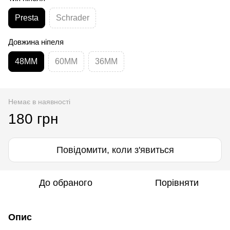
Presta
Schrader
Довжина ніпеля
48ММ
60ММ
36ММ
Немає в наявності
180 грн
Повідомити, коли з'явиться
До обраного
Порівняти
Опис