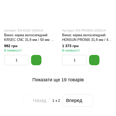
Артикул: EN-KS02-3364UA
Артикул: EN-PRO565-3383UA
Винос керма велосипедний
Винос керма велосипедний
KRSEC CNC 31,8 мм / 50 мм /
HONSUN PRO565 31,8 мм / 45
0° Чорний
мм / 0° Жовтий
982 грн
1 373 грн
В наявності
В наявності
Показати ще 19 товарів
Назад
Вперед
1
з 2