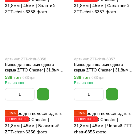
Артикул: ZTT-chstr-6358
Артикул: ZTT-chstr-6357
Винос для велосипедного
Винос для велосипедного
керма ZTTO Chester | 31,8мм |
керма ZTTO Chester | 31,8мм |
45мм | Золотий
45мм | Салатовий
538 грн
538 грн
633 грн
633 грн
В наявності
В наявності
−15%
−15%
НОВИНКА🚴‍♂️
НОВИНКА🚴‍♂️