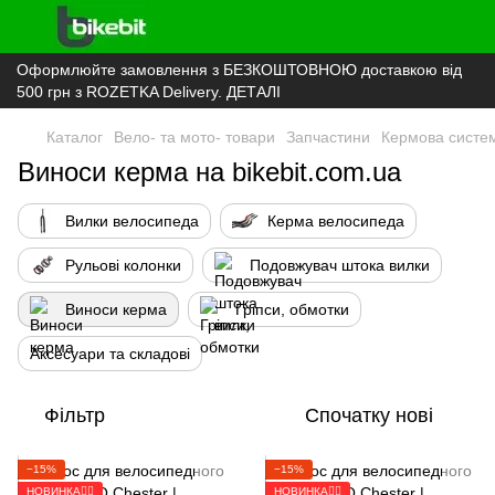
Оформлюйте замовлення з БЕЗКОШТОВНОЮ доставкою від
500 грн з ROZETKA Delivery. ДЕТАЛІ
Каталог
Вело- та мото- товари
Запчастини
Кермова систе
Виноси керма на bikebit.com.ua
Вилки велосипеда
Керма велосипеда
Рульові колонки
Подовжувач штока вилки
Виноси керма
Гріпси, обмотки
Аксесуари та складові
Фільтр
Спочатку нові
−15%
−15%
НОВИНКА🚴‍♂️
НОВИНКА🚴‍♂️