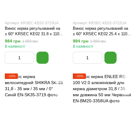
Артикул: KRSEC-KE02-3723UA
Артикул: KRSEC-KE02-3722UA
Винос керма регульований на
Винос керма регульований на
± 60° KRSEC KE02 31.8 x 110
± 60° KRSEC KE02 25.4 x 110
мм Чорний
мм Чорний
984 грн
984 грн
1 059 грн
1 059 грн
В наявності
В наявності
−10%
−20%