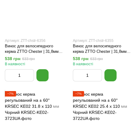
Артикул: ZTT-chstr-6356
Артикул: ZTT-chstr-6355
Винос для велосипедного
Винос для велосипедного
керма ZTTO Chester | 31,8мм |
керма ZTTO Chester | 31,8мм |
45мм | Блакитний
45мм | Чорний
538 грн
538 грн
633 грн
633 грн
В наявності
В наявності
−7%
−7%