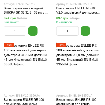
Артикул: EN-SK35-3719
Артикул: EN-BM20-3358UA
Винос керма велосипедний
Винос керма ENLEE RE-100
SHIKRA SK-35 31,8 - 35 мм / 35
V2.0 алюмінієвий для керма
мм / 0° Синій
діаметром 31,8 / 35 мм
874 грн
697 грн
972 грн
870 грн
довжина 50 мм Червоний
В наявності
В наявності
−35%
−35%
Артикул: EN-BM10-3356UA
Артикул: EN-BM10-3355UA
Винос керма ENLEE RE-100
Винос керма ENLEE RE-100
алюмінієвий для керма
алюмінієвий для керма