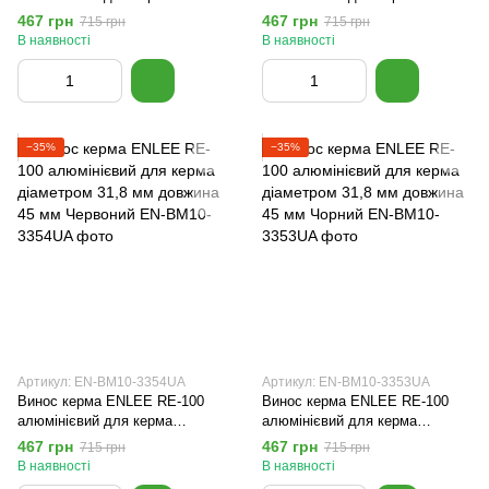
діаметром 31,8 мм довжина 45
діаметром 31,8 мм довжина 45
467 грн
467 грн
715 грн
715 грн
мм Фіолетовий
мм Блакитний
В наявності
В наявності
−35%
−35%
Артикул: EN-BM10-3354UA
Артикул: EN-BM10-3353UA
Винос керма ENLEE RE-100
Винос керма ENLEE RE-100
алюмінієвий для керма
алюмінієвий для керма
діаметром 31,8 мм довжина 45
діаметром 31,8 мм довжина 45
467 грн
467 грн
715 грн
715 грн
мм Червоний
мм Чорний
В наявності
В наявності