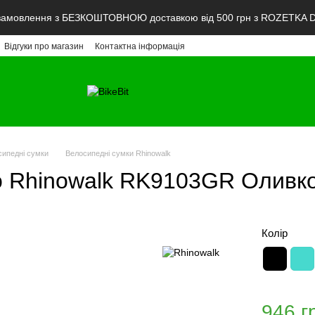
мовлення з БЕЗКОШТОВНОЮ доставкою від 500 грн з ROZETKA De
Відгуки про магазин
Контактна інформація
сипедні сумки
Велосипедні сумки Rhinowalk
о Rhinowalk RK9103GR Оливк
Колір
946 г