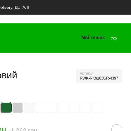
livery. ДЕТАЛІ
Мій кошик
Укр
овий
Артикул
RWK-RK9103GR-4397
рн
1 262 грн