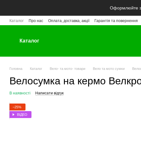
Перейти до основного контенту
Оформлюйте за
Каталог
Про нас
Оплата, доставка, акції
Гарантія та повернення
Каталог
Головна
Каталог
Вело- та мото- товари
Вело та мото сумки
Вело
Велосумка на кермо Велкр
В наявності
Написати відгук
−25%
ВІДЕО