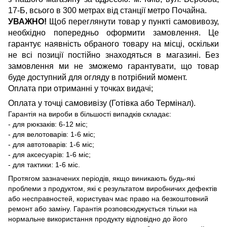
17-Б, всього в 300 метрах від станції метро Почайна.
УВАЖНО!
Щоб переглянути товар у пункті самовивозу,
необхідно попередньо оформити замовлення. Це
гарантує наявність обраного товару на місці, оскільки
не всі позиції постійно знаходяться в магазині. Без
замовлення ми не зможемо гарантувати, що товар
буде доступний для огляду в потрібний момент.
Оплата при отриманні у точках видачі;
Оплата у точці самовивізу (Готівка або Термінал).
Гарантія на вироби в більшості випадків складає:
- для рюкзаків: 6-12 міс;
- для велотоварів: 1-6 міс;
- для автотоварів: 1-6 міс;
- для аксесуарів: 1-6 міс;
- для тактики: 1-6 міс.
Протягом зазначених періодів, якщо виникають будь-які
проблеми з продуктом, які є результатом виробничих дефектів
або несправностей, користувач має право на безкоштовний
ремонт або заміну. Гарантія розповсюджується тільки на
нормальне використання продукту відповідно до його