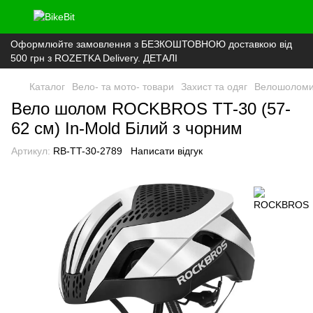
Оформлюйте замовлення з БЕЗКОШТОВНОЮ доставкою від
500 грн з ROZETKA Delivery. ДЕТАЛІ
Каталог
Вело- та мото- товари
Захист та одяг
Велошолом
Вело шолом ROCKBROS TT-30 (57-
62 см) In-Mold Білий з чорним
Артикул:
RB-TT-30-2789
Написати відгук