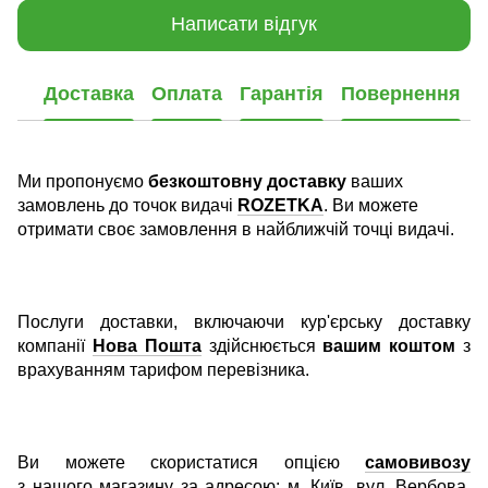
Написати відгук
Доставка
Оплата
Гарантія
Повернення
Ми пропонуємо
безкоштовну доставку
ваших
замовлень до точок видачі
ROZETKA
. Ви можете
отримати своє замовлення в найближчій точці видачі.
Послуги доставки, включаючи кур'єрську доставку
компанії
Нова Пошта
здійснюється
вашим коштом
з
врахуванням тарифом перевізника.
Ви можете скористатися опцією
самовивозу
з нашого магазину за адресою: м. Київ, вул. Вербова,