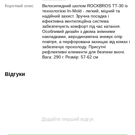
Короткий опис
Велосипедний шолом ROCKBROS TT-30 із
технологією In-Mold - легкий, міцний та
надійний захист. Зручна посадка і
ефективна вентиляційна система
забезпечують комфорт під час катання.
Особливий дизайн з двома знімними
накладками, аеродинамічна знижує опір
повітря, а перфорована захищає від комах і
забезпечує прохолоду. Присутні
рефлективні елементи для безпеки вночі.
Вага: 290 г. Розмір: 57-62 см
Відгуки
Додайте перший відгук