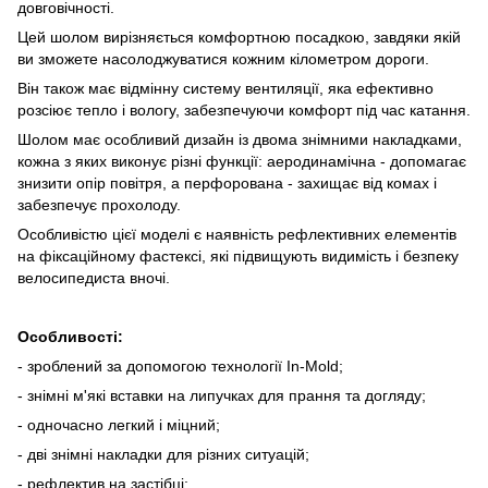
довговічності.
Цей шолом вирізняється комфортною посадкою, завдяки якій
ви зможете насолоджуватися кожним кілометром дороги.
Він також має відмінну систему вентиляції, яка ефективно
розсіює тепло і вологу, забезпечуючи комфорт під час катання.
Шолом має особливий дизайн із двома знімними накладками,
кожна з яких виконує різні функції: аеродинамічна - допомагає
знизити опір повітря, а перфорована - захищає від комах і
забезпечує прохолоду.
Особливістю цієї моделі є наявність рефлективних елементів
на фіксаційному фастексі, які підвищують видимість і безпеку
велосипедиста вночі.
Особливості:
- зроблений за допомогою технології In-Mold;
- знімні м'які вставки на липучках для прання та догляду;
- одночасно легкий і міцний;
- дві знімні накладки для різних ситуацій;
- рефлектив на застібці;