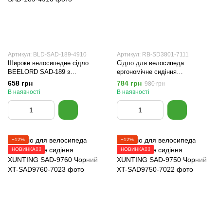
Артикул: BLD-SAD-189-4910
Артикул: RB-SD3801-7111
Широке велосипедне сідло
Сідло для велосипеда
BEELORD SAD-189 з
ергономічне сидіння
амортизаційними пружинами
ROCKBROS SD3801 Чорний
658 грн
784 грн
980 грн
для міських велосипедів
В наявності
В наявності
Чорне
−12%
−12%
НОВИНКА🚴‍♂️
НОВИНКА🚴‍♂️