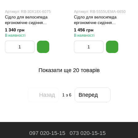
Артикул: RB-30X18X-6075
Артикул: RB-5555UEMA-6650
Сідло для велосипеда
Сідло для велосипеда
ергономічне сидіння
ергономічне сидіння
ROCKBROS 30X18X Чорний
ROCKBROS 5555UEMA Чорний
1 340 грн
1 456 грн
В наявності
В наявності
Показати ще 20 товарів
Назад
Вперед
1
з 6
097 020-15-15
073 020-15-15