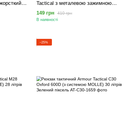
 жорсткий
Tactical з металевою зажимною
яжкою
пряжкою "Strict" 125 см Олива
149 грн
410 грн
іксель
В наявності
−25%