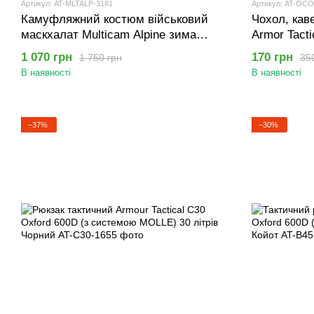
Артикул: AT-MLTALP-3181
Артикул: AT-OC
Камуфляжний костюм військовий
Чохол, каве
маскхалат Multicam Alpine зима
Armor Tact
мультикам (кавер на шолом в
1 070 грн
170 грн
1 750 грн
35
подарунок)
В наявності
В наявності
−37%
−30%