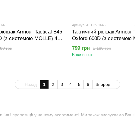
1648
Артикул: AT-C35-1645
рюкзак Armour Tactical B45
Тактичний рюкзак Armour T
D (з системою MOLLE) 45
Oxford 600D (з системою
вковий
літрів Койот
799 грн
80 грн
1 180 грн
В наявності
Назад
1
2
3
4
5
6
Вперед
 інші пропозиції у нашому асортименті. Ми також вислухаємо Ваші