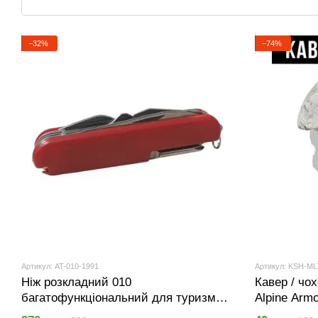
−32%
−74%
Артикул: AT-010-1991
Артикул: KSH-ML
Ніж розкладний 010
Кавер / чо
багатофункціональний для туризму
Alpine Arm
та кемпінгу Червоний