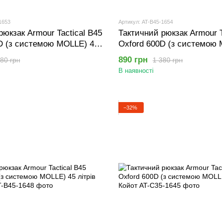
1653
Артикул: AT-B45-1654
рюкзак Armour Tactical B45
Тактичний рюкзак Armour T
D (з системою MOLLE) 45
Oxford 600D (з системою
т
літрів Лісовий камуфляж
890 грн
80 грн
1 380 грн
В наявності
−32%