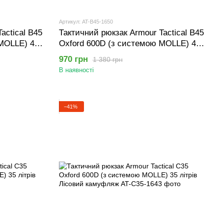
Артикул: AT-B45-1650
actical B45
Тактичний рюкзак Armour Tactical B45
 MOLLE) 45
Oxford 600D (з системою MOLLE) 45
літрів Сірий Піксель
970 грн
1 380 грн
В наявності
−41%