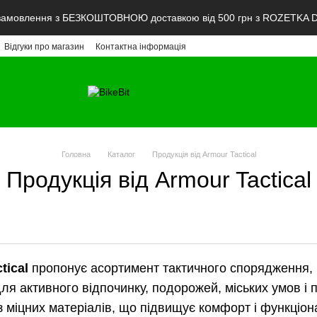
мовлення з БЕЗКОШТОВНОЮ доставкою від 500 грн з ROZETKA De
Відгуки про магазин
Контактна інформація
Головна
Каталог
Продукція від Armour Tactical
Продукція від Armour Tactical
tical
пропонує асортимент тактичного спорядження, 
для активного відпочинку, подорожей, міських умов і
з міцних матеріалів, що підвищує комфорт і функціон