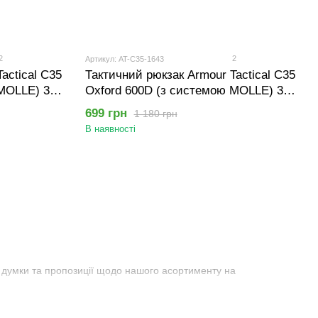
2
2
Артикул: AT-C35-1643
actical C35
Тактичний рюкзак Armour Tactical C35
 MOLLE) 35
Oxford 600D (з системою MOLLE) 35
літрів Лісовий камуфляж
699 грн
1 180 грн
В наявності
 думки та пропозиції щодо нашого асортименту на