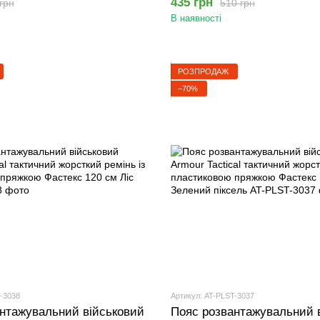
435 грн
грн
510 грн
В наявності
РОЗПРОДАЖ
−70%
-3038
Артикул: AT-PLST-3037
нтажувальний військовий
Пояс розвантажувальний 