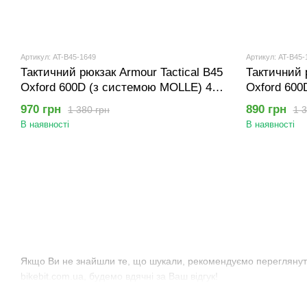
Артикул: AT-B45-1649
Артикул: AT-B45-
Тактичний рюкзак Armour Tactical B45
Тактичний 
Oxford 600D (з системою MOLLE) 45
Oxford 600
літрів Мультикам
літрів Оли
970 грн
890 грн
1 380 грн
1 3
В наявності
В наявності
Якщо Ви не знайшли те, що шукали, рекомендуємо переглянути
bikebit.com.ua, будемо вдячні за Ваш відгук!