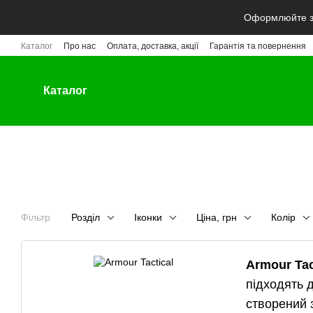
Перейти до основного контенту
Оформлюйте за
Каталог
Про нас
Оплата, доставка, акції
Гарантія та повернення
Каталог
Фільтр
Розділ
Іконки
Ціна, грн
Колір
Armour Tac
підходять 
створений 