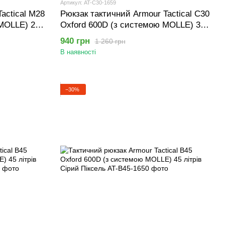
Артикул: AT-C30-1659
actical М28
Рюкзак тактичний Armour Tactical C30
 MOLLE) 28
Oxford 600D (з системою MOLLE) 30
літрів Зелений піксель
940 грн
1 260 грн
В наявності
−30%