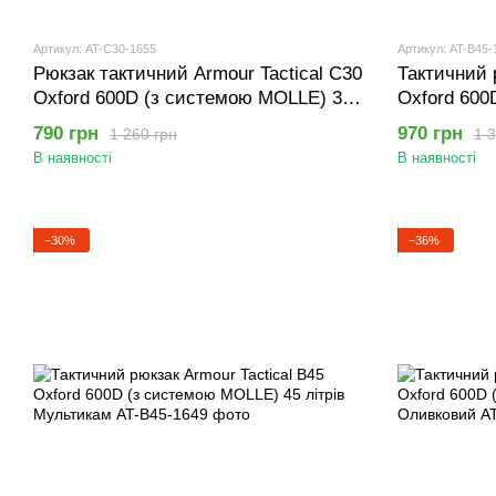
Артикул: AT-C30-1655
Артикул: AT-B45-
Рюкзак тактичний Armour Tactical C30
Тактичний 
Oxford 600D (з системою MOLLE) 30
Oxford 600
літрів Чорний
літрів Койо
790 грн
970 грн
1 260 грн
1 3
В наявності
В наявності
−30%
−36%