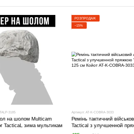
РОЗПРОДАЖ
−15%
TALP-3185
Артикул: AT-K-COBRA-3033
хол на шолом Multicam
Ремінь тактичний військо
or TacticaL зима мультикам
Tactical з улучшенной пря
Cobra" 125 см Койот