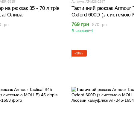
OVER-3815
Артикул: AT-M28-2997
р на рюкзак 35 - 70 літрів
Тактичний рюкзак Armour T
ical Олива
Oxford 600D (з системою
літрів Койот
769 грн
0 грн
870 грн
В наявності
−36%