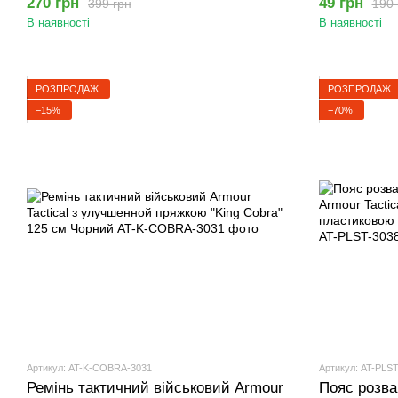
270 грн
49 грн
399 грн
190 
В наявності
В наявності
РОЗПРОДАЖ
РОЗПРОДАЖ
−15%
−70%
Артикул: AT-K-COBRA-3031
Артикул: AT-PLST
Ремінь тактичний військовий Armour
Пояс розва