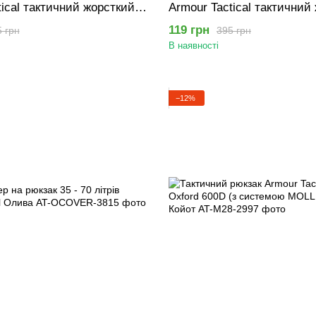
tical тактичний жорсткий
Armour Tactical тактичний
пластиковою пряжкою
ремінь із пластиковою пр
119 грн
 грн
395 грн
0 см Ліс
Фастекс 120 см Зелений п
В наявності
−12%