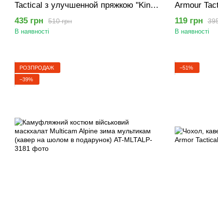
Tactical з улучшенной пряжкою "King
Armour Tac
Cobra" 125 см Чорний
ремінь із 
435 грн
119 грн
510 грн
395
Фастекс 12
В наявності
В наявності
РОЗПРОДАЖ
−51%
−39%