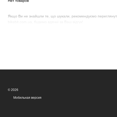
Нет товаров
Якщо Ви не знайшли те, що шукали, рекомендуємо переглянути
bikebit.com.ua, будемо вдячні за Ваш відгук!
© 2026
Мобильная версия