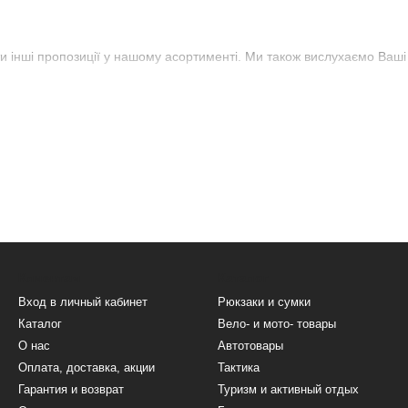
 інші пропозиції у нашому асортименті. Ми також вислухаємо Ваші
Клиентам
Каталог
Вход в личный кабинет
Рюкзаки и сумки
Каталог
Вело- и мото- товары
О нас
Автотовары
Оплата, доставка, акции
Тактика
Гарантия и возврат
Туризм и активный отдых