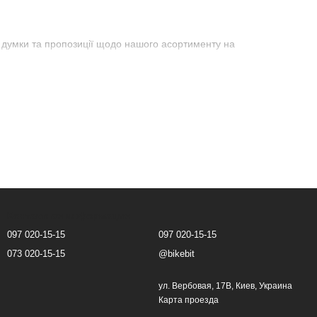
 думки та пропозиції щодо нашого асортименту на
Контактная информация
097 020-15-15
097 020-15-15
073 020-15-15
@bikebit
ул. Вербовая, 17В, Киев, Украина
Карта проезда