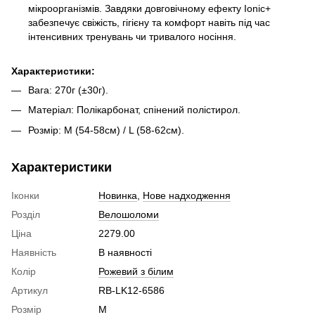
мікроорганізмів. Завдяки довговічному ефекту Ionic+
забезпечує свіжість, гігієну та комфорт навіть під час
інтенсивних тренувань чи тривалого носіння.
Характеристики:
Вага: 270г (±30г).
Матеріал: Полікарбонат, спінений полістирол.
Розмір: M (54-58см) / L (58-62см).
Характеристики
Іконки
Новинка
,
Нове надходження
Розділ
Велошоломи
Ціна
2279.00
Наявність
В наявності
Колір
Рожевий з білим
Артикул
RB-LK12-6586
Розмір
M