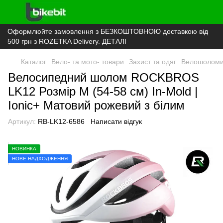
Оформлюйте замовлення з БЕЗКОШТОВНОЮ доставкою від
500 грн з ROZETKA Delivery. ДЕТАЛІ
Каталог
Вело- та мото- товари
Захист та одяг
Велошолом
Велосипедний шолом ROCKBROS
LK12 Розмір M (54-58 см) In-Mold |
Ionic+ Матовий рожевий з білим
Артикул:
RB-LK12-6586
Написати відгук
НОВИНКА
НОВЕ НАДХОДЖЕННЯ