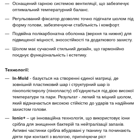
Оснащений гарною системою вентиляції, що забезпечує
оптимальний температурний баланс.
Регульований фіксатор дозволяє точно підігнати шолом під
форму голови, забезпечуючи стабільність і комфорт.
Подвійна полікарбонатна оболонка (верхня та нижня) для
підвищеної міцності, зносостійкості та додаткового захисту.
Шолом має сучасний стильний дизайн, що гармонійно
поєднує функціональність і естетику.
Технології:
In-Mold
- базується на створенні єдиної матриці, де
зовнішній пластиковий шар і структурний шар із
пінополістиролу (пінопласту) об'єднуються під дією високої
температури та пари. Результат - легкий та міцний шолом,
який відзначається високою стійкістю до ударів та надійним
захистом голови.
Ionic+
– це інноваційна технологія, що використовує іони
срібла для знищення бактерій та нейтралізації запахів.
Активні частинки срібла вбудовані у тканину та починають
діяти при контакті з вологою, пригнічуючи ріст