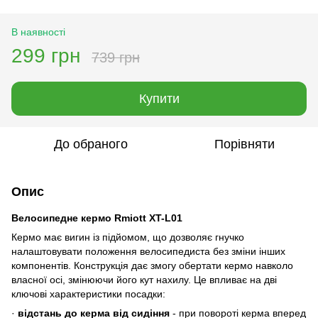
В наявності
299 грн
739 грн
Купити
До обраного
Порівняти
Опис
Велосипедне кермо
Rmiott XT-L01
Кермо має вигин із підйомом, що дозволяє гнучко
налаштовувати положення велосипедиста без зміни інших
компонентів. Конструкція дає змогу обертати кермо навколо
власної осі, змінюючи його кут нахилу. Це впливає на дві
ключові характеристики посадки:
·
в
ідстань до керма від сидіння
- при повороті керма вперед