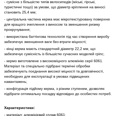
- сумісне з більшістю типів велосипедів (міські, гірські,
туристичні тощо) за умови, що діаметр кріплення на виносі
становить 25,4 мм;
- центральна частина керма має мікротекстуровану поверхню
для кращого зчеплення з виносом та зменшення ризику
прокручування;
- використана баттінгова технологія під час створення виробу
забезпечує зменшення ваги без втрати міцності;
- кінці керма мають стандартний діаметр 22,2 мм, що
забезпечує сумісність із більшістю сучасних моделей гріпс;
- кермо виготовлене з високоміцного алюмінію серії 6061.
Матеріал та спеціально підібрані термічні обробки
забезпечують поєднання високої міцності та довговічності,
необхідних для експлуатації в умовах підвищених
навантажень;
- конфігурація підйому керма, з різним ступенем, дозволяє
підібрати оптимальну посадку відповідно до особистих потреб.
Характеристики:
- матеріал: алюмінієвий сплав 6061;