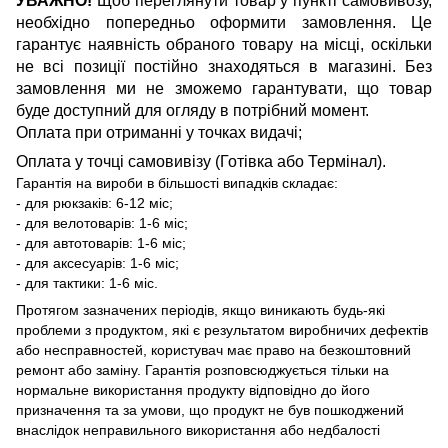
УВАЖНО!
Щоб переглянути товар у пункті самовивозу,
необхідно попередньо оформити замовлення. Це
гарантує наявність обраного товару на місці, оскільки
не всі позиції постійно знаходяться в магазині. Без
замовлення ми не зможемо гарантувати, що товар
буде доступний для огляду в потрібний момент.
Оплата при отриманні у точках видачі;
Оплата у точці самовивізу (Готівка або Термінал).
Гарантія на вироби в більшості випадків складає:
- для рюкзаків: 6-12 міс;
- для велотоварів: 1-6 міс;
- для автотоварів: 1-6 міс;
- для аксесуарів: 1-6 міс;
- для тактики: 1-6 міс.
Протягом зазначених періодів, якщо виникають будь-які
проблеми з продуктом, які є результатом виробничих дефектів
або несправностей, користувач має право на безкоштовний
ремонт або заміну. Гарантія розповсюджується тільки на
нормальне використання продукту відповідно до його
призначення та за умови, що продукт не був пошкоджений
внаслідок неправильного використання або недбалості