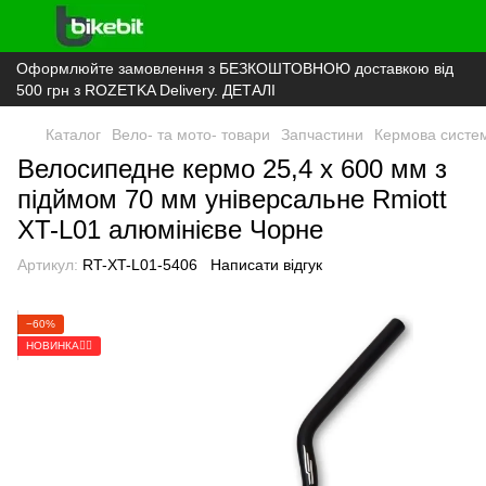
Оформлюйте замовлення з БЕЗКОШТОВНОЮ доставкою від
500 грн з ROZETKA Delivery. ДЕТАЛІ
Каталог
Вело- та мото- товари
Запчастини
Кермова систе
Велосипедне кермо 25,4 x 600 мм з
підймом 70 мм універсальне Rmiott
XT-L01 алюмінієве Чорне
Артикул:
RT-XT-L01-5406
Написати відгук
−60%
НОВИНКА🚴‍♂️