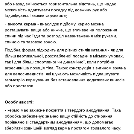
або назад змінюється горизонтальна відстань, що надає
можливість адаптувати посадку під довжину рук або
індивідуальні звички керування;
·
в
исота керма
- внаслідок підйому, кермо можна
розташувати вище або нижче, що впливає на положення
спини під час їзди та розподіл навантаження між руками,
спиною та тазовою зоною.
Подібна форма підходить для різних стилів катання - як для
більш вертикальної, розслабленої посадки в міських умовах,
так і для більш спортивної чи динамічної, коли потрібна
агресивніша позиція тіла. Також конструкція з вигином зручна
для велосипедистів, які шукають можливість підлаштувати
геометрію кермування без встановлення додаткових виносів
або проставок.
Особливості:
- кермо має захисне покриття з твердого анодування. Така
обробка забезпечує значно вищу стійкість до стирання
порівняно зі стандартним анодуванням, що допомагає
зберігати зовнішній вигляд керма протягом тривалого часу;