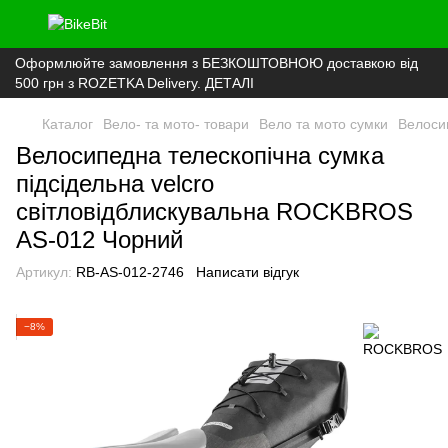
Оформлюйте замовлення з БЕЗКОШТОВНОЮ доставкою від
500 грн з ROZETKA Delivery. ДЕТАЛІ
Каталог
Вело- та мото- товари
Вело та мото сумки
Велоси
Велосипедна телескопічна сумка
підсідельна velcro
світловідблискувальна ROCKBROS
AS-012 Чорний
Артикул:
RB-AS-012-2746
Написати відгук
−8%