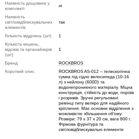
Наявність дощовика у
ні
комплекті
Наявність
світловідблискувальних
так
елементів
Кількість відділень (шт)
1
Кількість кишень,
відсіків та органайзерів
1
(шт)
Бренд
ROCKBROS
Короткий опис
ROCKBROS AS-012 – телескопічна
сумка під сідло велосипеда (10-16
л) з нейлону (600D) та
водонепроникного матеріалу. Міцна
конструкція, стійкість до води, порізів
і розривів. Зручні регульовані
ремінці типу велкро для надійного
кріплення. Має основне відділення з
можливістю збільшення об'єму.
Розміри: 79 x 37 x 20 см, вага 800 г.
Фірмова фурнітура та
світловідблискувальні елементи