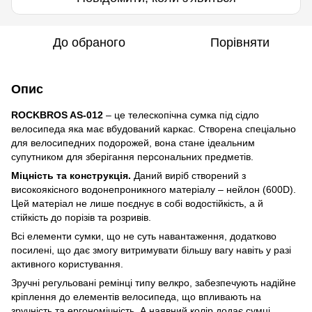
До обраного
Порівняти
Опис
ROCKBROS AS-012
– це телескопічна сумка під сідло
велосипеда яка має вбудований каркас. Створена спеціально
для велосипедних подорожей, вона стане ідеальним
супутником для зберігання персональних предметів.
Міцність та конструкція.
Даний виріб створений з
високоякісного водонепроникного матеріалу – нейлон (600D).
Цей матеріал не лише поєднує в собі водостійкість, а й
стійкість до порізів та розривів.
Всі елементи сумки, що не суть навантаження, додатково
посилені, що дає змогу витримувати більшу вагу навіть у разі
активного користування.
Зручні регульовані ремінці типу велкро, забезпечують надійне
кріплення до елементів велосипеда, що впливають на
зручність та ергономічність. А наявний колір додає сумці