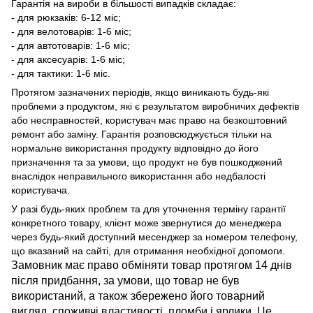
Гарантія на вироби в більшості випадків складає:
- для рюкзаків: 6-12 міс;
- для велотоварів: 1-6 міс;
- для автотоварів: 1-6 міс;
- для аксесуарів: 1-6 міс;
- для тактики: 1-6 міс.
Протягом зазначених періодів, якщо виникають будь-які
проблеми з продуктом, які є результатом виробничих дефектів
або несправностей, користувач має право на безкоштовний
ремонт або заміну. Гарантія розповсюджується тільки на
нормальне використання продукту відповідно до його
призначення та за умови, що продукт не був пошкоджений
внаслідок неправильного використання або недбалості
користувача.
У разі будь-яких проблем та для уточнення терміну гарантії
конкретного товару, клієнт може звернутися до менеджера
через будь-який доступний месенджер за номером телефону,
що вказаний на сайті, для отримання необхідної допомоги.
Замовник має право обміняти товар протягом 14 днів
після придбання, за умови, що товар не був
використаний, а також збережено його товарний
вигляд, споживчі властивості, пломби і ярлики. Це