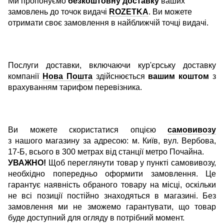
Ми пропонуємо
безкоштовну доставку
ваших
замовлень до точок видачі
ROZETKA
. Ви можете
отримати своє замовлення в найближчій точці видачі.
Послуги доставки, включаючи кур'єрську доставку
компанії
Нова Пошта
здійснюється
вашим коштом
з
врахуванням тарифом перевізника.
Ви можете скористатися опцією
самовивозу
з нашого магазину за адресою: м. Київ, вул. Вербова,
17-Б, всього в 300 метрах від станції метро Почайна.
УВАЖНО!
Щоб переглянути товар у пункті самовивозу,
необхідно попередньо оформити замовлення. Це
гарантує наявність обраного товару на місці, оскільки
не всі позиції постійно знаходяться в магазині. Без
замовлення ми не зможемо гарантувати, що товар
буде доступний для огляду в потрібний момент.