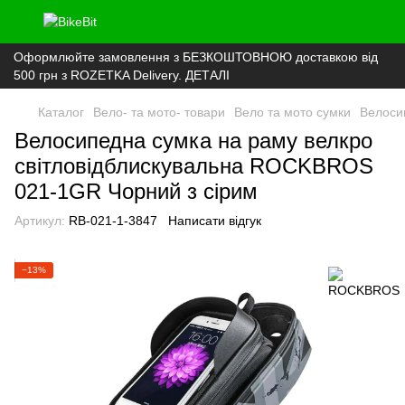
Оформлюйте замовлення з БЕЗКОШТОВНОЮ доставкою від
500 грн з ROZETKA Delivery. ДЕТАЛІ
Каталог
Вело- та мото- товари
Вело та мото сумки
Велоси
Велосипедна сумка на раму велкро
світловідблискувальна ROCKBROS
021-1GR Чорний з сірим
Артикул:
RB-021-1-3847
Написати відгук
−13%