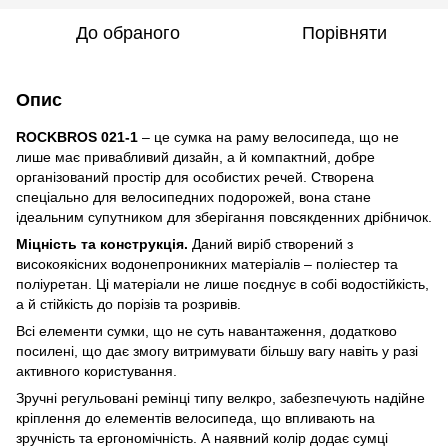
До обраного
Порівняти
Опис
ROCKBROS
021-1
– це сумка на раму велосипеда, що не
лише має привабливий дизайн, а й компактний, добре
організований простір для особистих речей. Створена
спеціально для велосипедних подорожей, вона стане
ідеальним супутником для зберігання повсякденних дрібничок.
Міцність та конструкція.
Даний виріб створений з
високоякісних водонепроникних матеріалів – поліестер та
поліуретан. Ці матеріали не лише поєднує в собі водостійкість,
а й стійкість до порізів та розривів.
Всі елементи сумки, що не суть навантаження, додатково
посилені, що дає змогу витримувати більшу вагу навіть у разі
активного користування.
Зручні регульовані ремінці типу велкро, забезпечують надійне
кріплення до елементів велосипеда, що впливають на
зручність та ергономічність. А наявний колір додає сумці