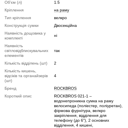
Об'єм (л)
1.5
Кріплення
на раму
Тип кріплення
велкро
Конструкція сумки
Двосекційна
Наявність дощовика у
ні
комплекті
Наявність
світловідблискувальних
так
елементів
Кількість відділень (шт)
2
Кількість кишень,
відсіків та органайзерів
4
(шт)
Бренд
ROCKBROS
Короткий опис
ROCKBROS 021-1 –
водонепроникна сумка на раму
велосипеда (поліестер, поліуретан),
фірмова фурнітура, велкро
закріплення, відділення для
телефону (до 6"), 2 основних
відділення, 4 кишені,