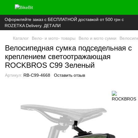
Оформляйте заказ с БЕСПЛАТНОЙ доставкой от 500 грн с
ROZETKA Delivery. ДЕТАЛИ
Каталог
Вело- и мото- товары
Вело и мото сумки
Велосипе
Велосипедная сумка подседельная с
креплением светоотражающая
ROCKBROS C99 Зеленый
Артикул:
RB-C99-4668
Оставить отзыв