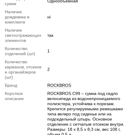
Однообъемная
сумки
Наличие
дождевика в
ні
комплекте
Наличие
светоотражающих
так
элементов
Количество
1
отделений (шт)
Количество
карманов, отсеков
2
и органайзеров
(шт)
Бренд
ROCKBROS
Короткое
ROCKBROS C99 – сумка под седло
описание
велосипеда из водонепроницаемого
полиэстера, устойчива к порезам.
Крепится регулируемыми ремешками
типа велкро под сиденье или на
подседельный штырь. Основное
отделение с сетчатым отсеком внутри.
Размеры: 18 x 8,5 x 8,3 см, вес 108 г,
объем 0,5 л.