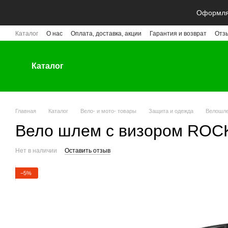
Перейти к основному контенту
Оформляй
Каталог
О нас
Оплата, доставка, акции
Гарантия и возврат
Отз
Каталог
Главная
Каталог
Вело- и мото- товары
Защита и одежда
Велошл
Вело шлем с визором ROCK
Нет в наличии
Оставить отзыв
−5%