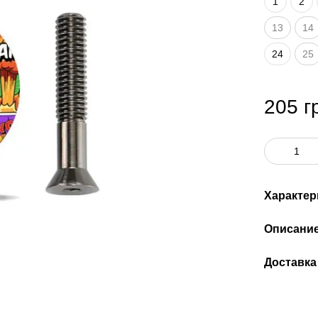
1
2
13
14
24
25
205 г
Характер
Описани
Доставка