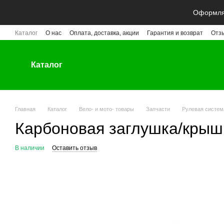
Перейти к основному контенту
Оформляй
Каталог
О нас
Оплата, доставка, акции
Гарантия и возврат
Отз
Каталог
Главная
Каталог
Вело- и мото- товары
Запчасти
Рулевая систем
Карбоновая заглушка/крыш
В наличии
Оставить отзыв