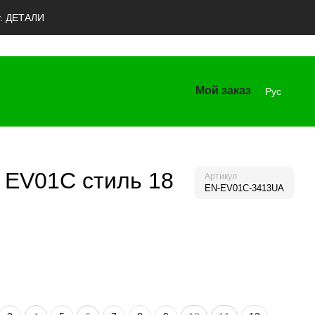
y. ДЕТАЛИ
Мой заказ
Рус
 EV01C стиль 18
Артикул
EN-EV01C-3413UA