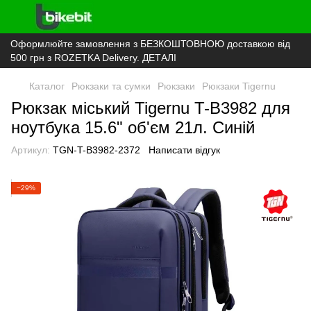
Оформлюйте замовлення з БЕЗКОШТОВНОЮ доставкою від
500 грн з ROZETKA Delivery. ДЕТАЛІ
Каталог
Рюкзаки та сумки
Рюкзаки
Рюкзаки Tigernu
Рюкзак міський Tigernu T-B3982 для
ноутбука 15.6" об'єм 21л. Синій
Артикул:
TGN-T-B3982-2372
Написати відгук
−29%