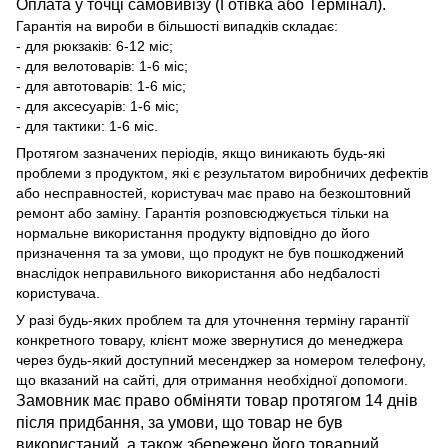
Оплата у точці самовивізу (Готівка або Термінал).
Гарантія на вироби в більшості випадків складає:
- для рюкзаків: 6-12 міс;
- для велотоварів: 1-6 міс;
- для автотоварів: 1-6 міс;
- для аксесуарів: 1-6 міс;
- для тактики: 1-6 міс.
Протягом зазначених періодів, якщо виникають будь-які
проблеми з продуктом, які є результатом виробничих дефектів
або несправностей, користувач має право на безкоштовний
ремонт або заміну. Гарантія розповсюджується тільки на
нормальне використання продукту відповідно до його
призначення та за умови, що продукт не був пошкоджений
внаслідок неправильного використання або недбалості
користувача.
У разі будь-яких проблем та для уточнення терміну гарантії
конкретного товару, клієнт може звернутися до менеджера
через будь-який доступний месенджер за номером телефону,
що вказаний на сайті, для отримання необхідної допомоги.
Замовник має право обміняти товар протягом 14 днів
після придбання, за умови, що товар не був
використаний, а також збережено його товарний