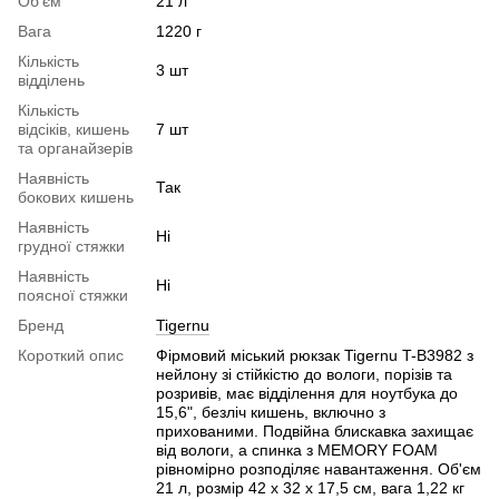
Об'єм
21 л
Bага
1220 г
Кількість
3 шт
відділень
Кількість
відсіків, кишень
7 шт
та органайзерів
Наявність
Так
бокових кишень
Наявність
Ні
грудної стяжки
Наявність
Ні
поясної стяжки
Бренд
Tigernu
Короткий опис
Фірмовий міський рюкзак Tigernu T-B3982 з
нейлону зі стійкістю до вологи, порізів та
розривів, має відділення для ноутбука до
15,6", безліч кишень, включно з
прихованими. Подвійна блискавка захищає
від вологи, а спинка з MEMORY FOAM
рівномірно розподіляє навантаження. Об'єм
21 л, розмір 42 x 32 x 17,5 см, вага 1,22 кг