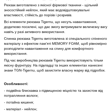
Рюкзак виготовлено з якісної фірмової тканини - щільний
зносостійкий нейлон, який має водовідштовхувальні
властивості, стійкість до порізів і розривів.
Всі елементи рюкзака Tigernu, що несуть навантаження,
додатково посилені, що дає змогу витримувати величезну вагу
навіть у разі активного використання.
Спинка рюкзака Tigernu виготовлена зі спеціального спіненого
матеріалу з ефектом пам'яті MEMORY FOAM, щоб рівномірно
розподілити навантаження на спину для комфортного
використання.
Під час виробництва рюкзаків Tigernu використовують тільки
якісну фурнітуру. На підкладці та інших елементах нанесені
знаки TGN-Tigernu, щоб захистити власну марку від підробок.
Особливості:
- подвійна блискавка з підвищеною міцністю та захистом від
потрапляння вологи;
- потайна кишеня;
- матеріал - нейлон;