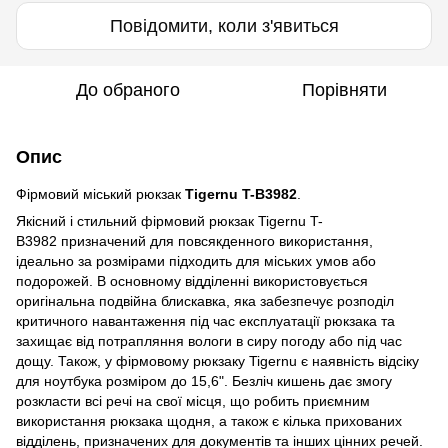
Повідомити, коли з'явиться
До обраного
Порівняти
Опис
Фірмовий міський рюкзак
Tigernu
T-B3982
.
Якісний і стильний фірмовий рюкзак Tigernu T-
B3982 призначений для повсякденного використання,
ідеально за розмірами підходить для міських умов або
подорожей. В основному відділенні використовується
оригінальна подвійна блискавка, яка забезпечує розподіл
критичного навантаження під час експлуатації рюкзака та
захищає від потрапляння вологи в сиру погоду або під час
дощу. Також, у фірмовому рюкзаку Tigernu є наявність відсіку
для ноутбука розміром до 15,6". Безліч кишень дає змогу
розкласти всі речі на свої місця, що робить приємним
використання рюкзака щодня, а також є кілька прихованих
відділень, призначених для документів та інших цінних речей.