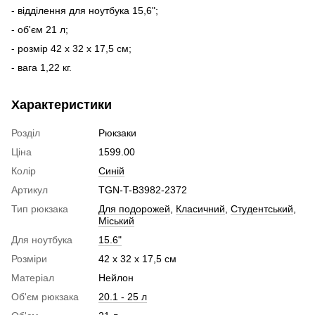
- відділення для ноутбука 15,6";
- об'єм 21 л;
- розмір 42 x 32 x 17,5 см;
- вага 1,22 кг.
Характеристики
Розділ
Рюкзаки
Ціна
1599.00
Колір
Синій
Артикул
TGN-T-B3982-2372
Тип рюкзака
Для подорожей
,
Класичний
,
Студентський
,
Міський
Для ноутбука
15.6"
Розміри
42 x 32 x 17,5 см
Матеpіaл
Нейлон
Об'єм рюкзака
20.1 - 25 л