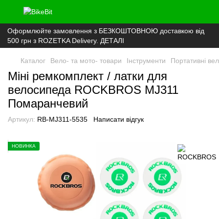
Оформлюйте замовлення з БЕЗКОШТОВНОЮ доставкою від
500 грн з ROZETKA Delivery. ДЕТАЛІ
Каталог
Вело- та мото- товари
Інструменти
Портативні вел
Міні ремкомплект / латки для
велосипеда ROCKBROS MJ311
Помаранчевий
Артикул:
RB-MJ311-5535
Написати відгук
НОВИНКА