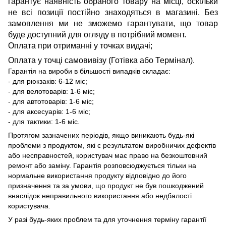
гарантує наявність обраного товару на місці, оскільки
не всі позиції постійно знаходяться в магазині. Без
замовлення ми не зможемо гарантувати, що товар
буде доступний для огляду в потрібний момент.
Оплата при отриманні у точках видачі;
Оплата у точці самовивізу (Готівка або Термінал).
Гарантія на вироби в більшості випадків складає:
- для рюкзаків: 6-12 міс;
- для велотоварів: 1-6 міс;
- для автотоварів: 1-6 міс;
- для аксесуарів: 1-6 міс;
- для тактики: 1-6 міс.
Протягом зазначених періодів, якщо виникають будь-які
проблеми з продуктом, які є результатом виробничих дефектів
або несправностей, користувач має право на безкоштовний
ремонт або заміну. Гарантія розповсюджується тільки на
нормальне використання продукту відповідно до його
призначення та за умови, що продукт не був пошкоджений
внаслідок неправильного використання або недбалості
користувача.
У разі будь-яких проблем та для уточнення терміну гарантії