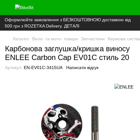
Оформлюйте замовлення з БЕЗКОШТОВНОЮ доставкою від
500 грн з ROZETKA Delivery. ДЕТАЛІ
Каталог
Вело- та мото- товари
Запчастини
Кермова систе
Карбонова заглушка/кришка виносу
ENLEE Carbon Cap EV01C стиль 20
Артикул:
EN-EV01C-3415UA
Написати відгук